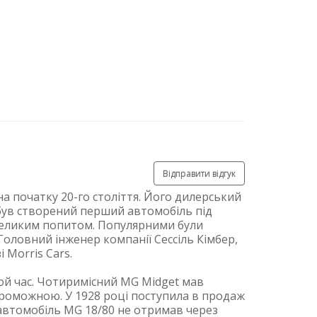
Відправити відгук
 початку 20-го століття. Його дилерський
і був створений перший автомобіль під
ї великим попитом. Популярними були
 Головний інженер компанії Сессіль Кімбер,
 Morris Cars.
ой час. Чотиримісний MG Midget мав
спроможною. У 1928 році поступила в продаж
 автомобіль MG 18/80 не отримав через