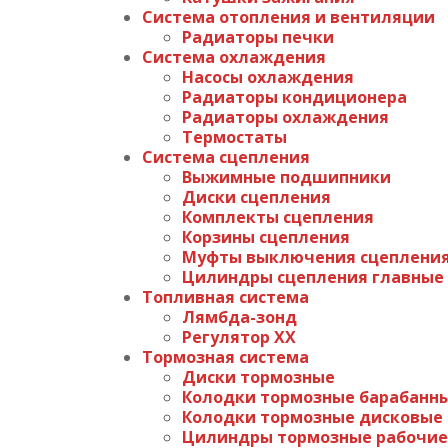
Система отопления и вентиляции
Радиаторы печки
Система охлаждения
Насосы охлаждения
Радиаторы кондиционера
Радиаторы охлаждения
Термостаты
Система сцепления
Выжимные подшипники
Диски сцепления
Комплекты сцепления
Корзины сцепления
Муфты выключения сцеплени
Цилиндры сцепления главные
Топливная система
Лямбда-зонд
Регулятор ХХ
Тормозная система
Диски тормозные
Колодки тормозные барабанн
Колодки тормозные дисковые
Цилиндры тормозные рабочие