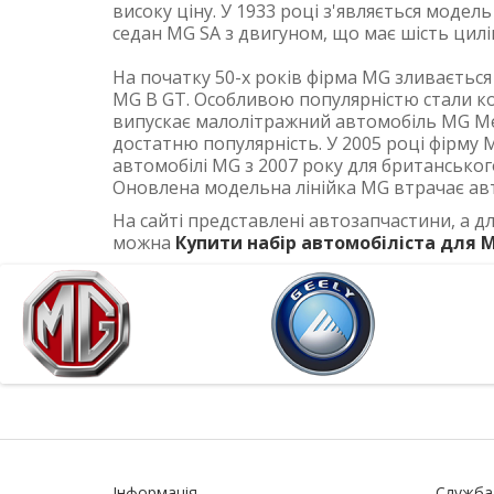
високу ціну. У 1933 році з'являється модел
седан MG SA з двигуном, що має шість циліндр
На початку 50-х років фірма MG зливається
MG B GT. Особливою популярністю стали кор
випускає малолітражний автомобіль MG Met
достатню популярність. У 2005 році фірму 
автомобілі MG з 2007 року для британського
Оновлена ​​модельна лінійка MG втрачає авт
На сайті представлені автозапчастини, а д
можна
Купити набір автомобіліста для 
Інформація
Служба