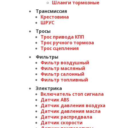
Шланги тормозные
Трансмиссия
Крестовина
ШРУС
Тросы
Трос привода КПП
Трос ручного тормоза
Трос сцепления
Фильтры
Фильтр воздушный
Фильтр масляный
Фильтр салонный
Фильтр топливный
Электрика
Включатель стоп сигнала
Датчик ABS
Датчик давления воздуха
Датчик давления масла
Датчик распредвала
Датчик скорости