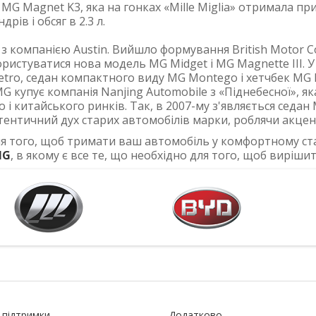
ь MG Magnet K3, яка на гонках «Mille Miglia» отримала пр
ів і обсяг в 2.3 л.
 з компанією Austin. Вийшло формування British Motor 
истуватися нова модель MG Midget і MG Magnette III. У 
ro, седан компактного виду MG Montego і хетчбек MG Ma
MG купує компанія Nanjing Automobile з «Піднебесної», 
 і китайського ринків. Так, в 2007-му з'являється седан 
ентичний дух старих автомобілів марки, роблячи акцент 
ля того, щоб тримати ваш автомобіль у комфортному стан
MG
, в якому є все те, що необхідно для того, щоб виріши
 підтримки
Додатково