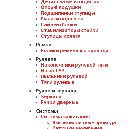
Деталі важеля підвіски
Опорні подушки
Подшипники ступицы
Рычаги подвески
Сайлентблоки
Стабилизаторы стойки
Ступицы колеса
Ремни
Ролики ременного привода
Рулевое
Наконечники рулевой тяги
Насос ГУР
Пыльники рулевой
Тяги рулевые
Ручки и зеркала
Зеркала
Ручки дверные
Системы
Система зажигания
Высоковольтные провода
Катушки зажигания