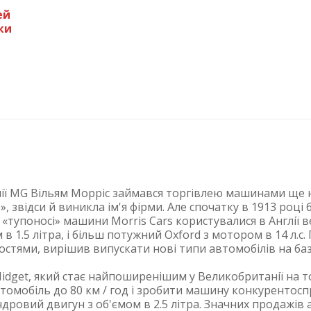
ей
ки
ії MG Вільям Морріс займався торгівлею машинами ще на
, звідси й виникла ім'я фірми. Але спочатку в 1913 роц
и «тупоносі» машини Morris Cars користувалися в Англі
в 1.5 літра, і більш потужний Oxford з мотором в 14 л.с.
тями, вирішив випускати нові типи автомобілів на базі
idget, який стає найпоширенішим у Великобританії на т
автомобіль до 80 км / год і зробити машину конкуренто
дровий двигун з об'ємом в 2.5 літра. Значних продажів