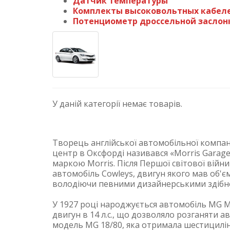
Датчик температуры
Комплекты высоковольтных кабел
Потенциометр дроссельной заслон
У даній категорії немає товарів.
Творець англійської автомобільної компан
центр в Оксфорді називався «Morris Garage»
маркою Morris. Після Першої світової війн
автомобіль Cowleys, двигун якого мав об'єм 
володіючи певними дизайнерськими здібнос
У 1927 році народжується автомобіль MG M
двигун в 14 л.с., що дозволяло розганяти 
модель MG 18/80, яка отримала шестицилін