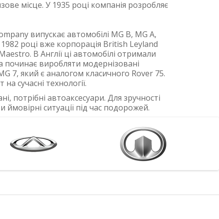
изове місце. У 1935 році компанія розробляє
Company випускає автомобілі MG B, MG A,
1982 році вже корпорація British Leyland
estro. В Англії ці автомобілі отримали
яка починає виробляти модернізовані
MG 7, який є аналогом класичного Rover 75.
на сучасні технології.
і, потрібні автоаксесуари. Для зручності
ти ймовірні ситуації під час подорожей.