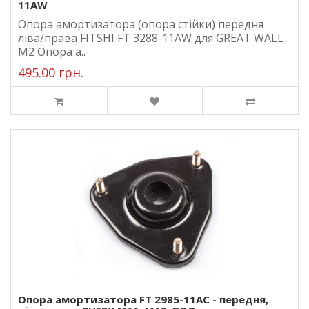
11AW
Опора амортизатора (опора стійки) передня
ліва/права FITSHI FT 3288-11AW для GREAT WALL
M2 Опора а..
495.00 грн.
Опора амортизатора FT 2985-11AC - передня,