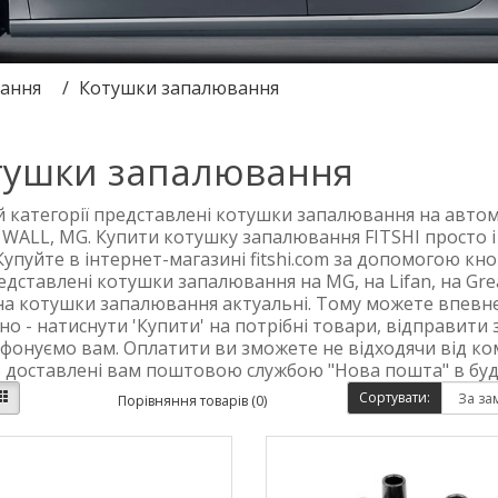
ання
Котушки запалювання
тушки запалювання
й категорії представлені котушки запалювання на автомо
WALL, MG. Купити котушку запалювання FITSHI просто і 
 Купуйте в інтернет-магазині fitshi.com за допомогою кн
едставлені котушки запалювання на MG, на Lifan, на Great
 на котушки запалювання актуальні. Тому можете впевн
но - натиснути 'Купити' на потрібні товари, відправити
фонуємо вам. Оплатити ви зможете не відходячи від ком
 доставлені вам поштовою службою "Нова пошта" в будь
Сортувати:
Порівняння товарів (0)