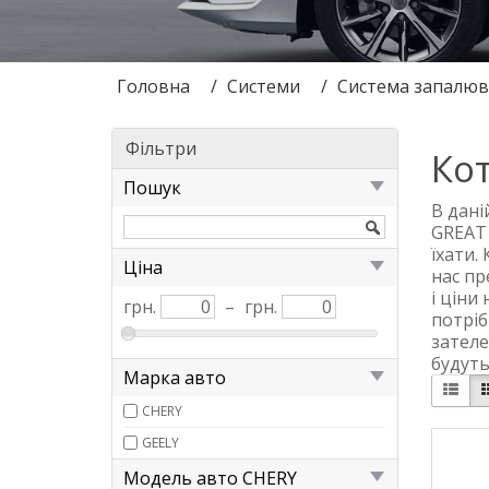
Головна
Системи
Система запалюв
Фільтри
Ко
Пошук
В дані
GREAT 
їхати.
Ціна
нас пр
і ціни
грн.
–
грн.
потріб
зателе
будуть
Марка авто
CHERY
GEELY
Модель авто CHERY