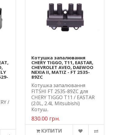
Котушка запалювання
EAT,
CHERY TIGGO, T11, EASTAR,
O,
CHEVROLET AVEO, DAEWOO
ELY
NEXIA II, MATIZ - FT 2535-
529-
89ZC
Котушка запалювання
FITSHI FT 2535-89ZC для
CHERY TIGGO T11 / EASTAR
RY /
(2.0L, 2.4L Mitsubishi)
Котуш..
830.00 грн.
КУПИТИ