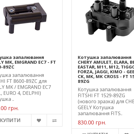
ушка запалювання
Котушка запалювання
LY MK, EMGRAND EC7 - FT
CHERY AMULET, ELARA, B
0-89ZC
EASTAR, M11, M12, TIGG
FORZA, JAGGI, KIMO - GE
ушка запалювання
CK, MK, MK CROSS - FT 1
SHI FT 8600-89ZC для
89ZG
LY MK / EMGRAND EC7
Котушка запалювання
L, EURO 4, DELPHI)
FITSHI FT 1529-89ZG
шка ..
(нового зразка) для CHE
GEELY Котушка
.00 грн.
запалювання FITS..
КУПИТИ
830.00 грн.