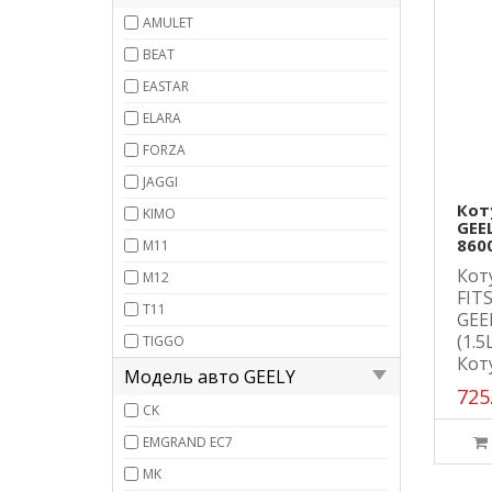
AMULET
BEAT
EASTAR
ELARA
FORZA
JAGGI
Кот
KIMO
GEE
860
M11
Кот
M12
FIT
T11
GEE
(1.5
TIGGO
Коту
Модель авто GEELY
725
CK
EMGRAND EC7
MK