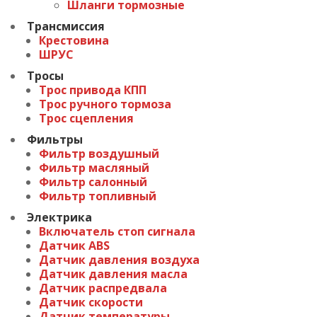
Шланги тормозные
Трансмиссия
Крестовина
ШРУС
Тросы
Трос привода КПП
Трос ручного тормоза
Трос сцепления
Фильтры
Фильтр воздушный
Фильтр масляный
Фильтр салонный
Фильтр топливный
Электрика
Включатель стоп сигнала
Датчик ABS
Датчик давления воздуха
Датчик давления масла
Датчик распредвала
Датчик скорости
Датчик температуры