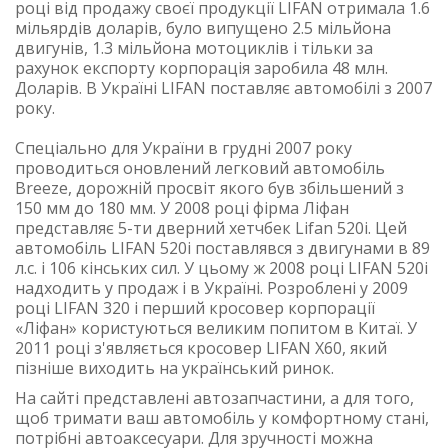
році від продажу своєї продукції LIFAN отримала 1.6
мільярдів доларів, було випущено 2.5 мільйона
двигунів, 1.3 мільйона мотоциклів і тільки за
рахунок експорту корпорація заробила 48 млн.
Доларів. В Україні LIFAN поставляє автомобілі з 2007
року.
Спеціально для України в грудні 2007 року
проводиться оновлений легковий автомобіль
Breeze, дорожній просвіт якого був збільшений з
150 мм до 180 мм. У 2008 році фірма Ліфан
представляє 5-ти дверний хетчбек Lifan 520i. Цей
автомобіль LIFAN 520i поставлявся з двигунами в 89
л.с. і 106 кінських сил. У цьому ж 2008 році LIFAN 520i
надходить у продаж і в Україні. Розроблені у 2009
році LIFAN 320 і перший кросовер корпорації
«Ліфан» користуються великим попитом в Китаї. У
2011 році з'являється кросовер LIFAN X60, який
пізніше виходить на український ринок.
На сайті представлені автозапчастини, а для того,
щоб тримати ваш автомобіль у комфортному стані,
потрібні автоаксесуари. Для зручності можна