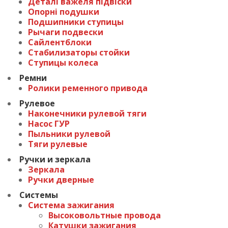
Деталі важеля підвіски
Опорні подушки
Подшипники ступицы
Рычаги подвески
Сайлентблоки
Стабилизаторы стойки
Ступицы колеса
Ремни
Ролики ременного привода
Рулевое
Наконечники рулевой тяги
Насос ГУР
Пыльники рулевой
Тяги рулевые
Ручки и зеркала
Зеркала
Ручки дверные
Системы
Система зажигания
Высоковольтные провода
Катушки зажигания