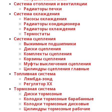
Система отопления и вентиляции
Радиаторы печки
Система охлаждения
Насосы охлаждения
Радиаторы кондиционера
Радиаторы охлаждения
Термостаты
Система сцепления
Выжимные подшипники
Диски сцепления
Комплекты сцепления
Корзины сцепления
Муфты выключения сцепления
Цилиндры сцепления главные
Топливная система
Лямбда-зонд
Регулятор ХХ
Тормозная система
Диски тормозные
Колодки тормозные барабанные
Колодки тормозные дисковые
Цилиндры тормозные рабочие