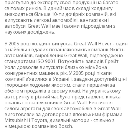
приступив до експорту своєї продукції на багато
світових ринків. В даний час в складі холдингу
знаходяться більше 10-ти дочірніх компаній, які
випускають легкові автомобілі, вантажівки і
автобуси. Great Wall має і своїми підрозділами з
наукових досліджень.
У 2005 році холдинг випускає Great Wall Hover - один
з найбільш вдалих позашляховиків компанії. Якість
автомобілів, вироблених Great Wall, підтверджено
стандартами ISO 9001. Потужність заводів Грейт
Уолл дозволяє випускати близько мільйона
конкурентних машин в рік. У 2005 році пікапи
компанії з'явилися в Україні і, завдяки доступній ціні
і хорошим ходовим якостям, стали першими за
обсягом продажів в своєму класі. На українському
авторинку в різний час було представлено кілька
пікапів і позашляховиків Great Wall. Бензинові
силові агрегати для своїх автомобілів в Great Wall
виготовляли за договором з японськими фірмами
Mitsubishi і Toyota, дизельні мотори - спільно з
німецькою компанією Bosch.