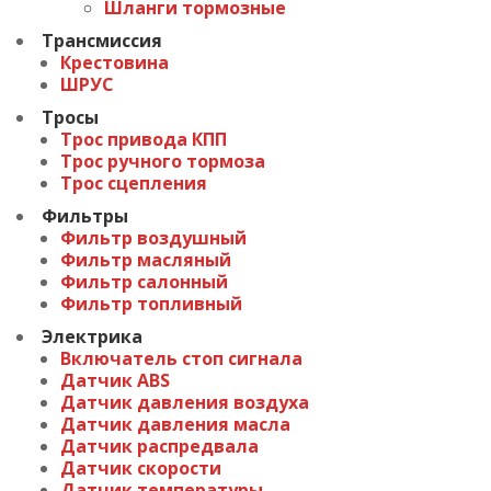
Шланги тормозные
Трансмиссия
Крестовина
ШРУС
Тросы
Трос привода КПП
Трос ручного тормоза
Трос сцепления
Фильтры
Фильтр воздушный
Фильтр масляный
Фильтр салонный
Фильтр топливный
Электрика
Включатель стоп сигнала
Датчик ABS
Датчик давления воздуха
Датчик давления масла
Датчик распредвала
Датчик скорости
Датчик температуры