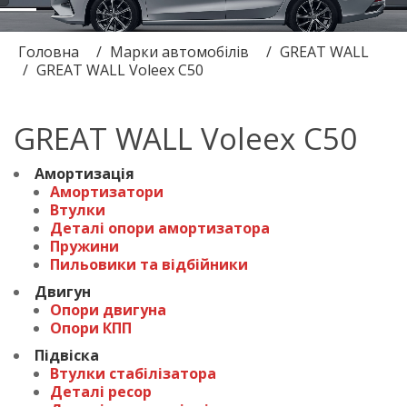
Головна
Марки автомобілів
GREAT WALL
GREAT WALL Voleex C50
GREAT WALL Voleex C50
Амортизація
Амортизатори
Втулки
Деталі опори амортизатора
Пружини
Пильовики та відбійники
Двигун
Опори двигуна
Опори КПП
Підвіска
Втулки стабілізатора
Деталі ресор