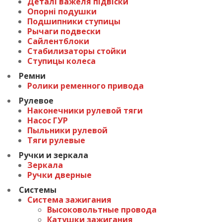
Деталі важеля підвіски
Опорні подушки
Подшипники ступицы
Рычаги подвески
Сайлентблоки
Стабилизаторы стойки
Ступицы колеса
Ремни
Ролики ременного привода
Рулевое
Наконечники рулевой тяги
Насос ГУР
Пыльники рулевой
Тяги рулевые
Ручки и зеркала
Зеркала
Ручки дверные
Системы
Система зажигания
Высоковольтные провода
Катушки зажигания