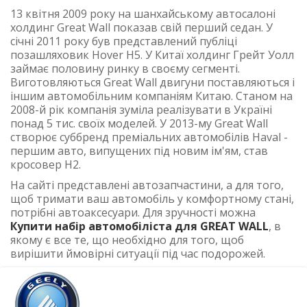
13 квітня 2009 року на шанхайському автосалоні
холдинг Great Wall показав свій перший седан. У
січні 2011 року був представлений публіці
позашляховик Hover H5. У Китаї холдинг Грейт Уолл
займає половину ринку в своєму сегменті.
Виготовляються Great Wall двигуни поставляються і
іншим автомобільним компаніям Китаю. Станом на
2008-й рік компанія зуміла реалізувати в Україні
понад 5 тис. cвоїх моделей. У 2013-му Great Wall
створює суббренд преміальних автомобілів Haval -
першим авто, випущених під новим ім'ям, став
кросовер H2.
На сайті представлені автозапчастини, а для того,
щоб тримати ваш автомобіль у комфортному стані,
потрібні автоаксесуари. Для зручності можна
Купити набір автомобіліста для GREAT WALL
, в
якому є все те, що необхідно для того, щоб
вирішити ймовірні ситуації під час подорожей.