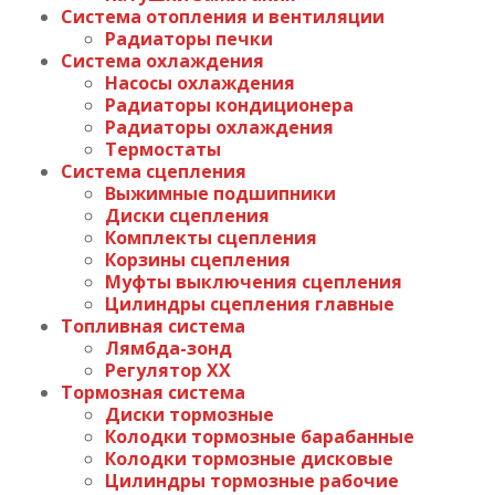
Система отопления и вентиляции
Радиаторы печки
Система охлаждения
Насосы охлаждения
Радиаторы кондиционера
Радиаторы охлаждения
Термостаты
Система сцепления
Выжимные подшипники
Диски сцепления
Комплекты сцепления
Корзины сцепления
Муфты выключения сцепления
Цилиндры сцепления главные
Топливная система
Лямбда-зонд
Регулятор ХХ
Тормозная система
Диски тормозные
Колодки тормозные барабанные
Колодки тормозные дисковые
Цилиндры тормозные рабочие