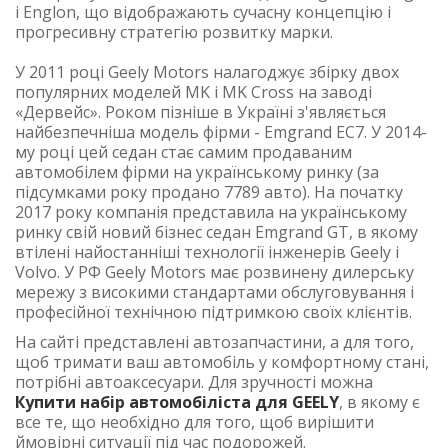
і Englon, що відображають сучасну концепцію і
прогресивну стратегію розвитку марки.
У 2011 році Geely Motors налагоджує збірку двох
популярних моделей MK і MK Cross на заводі
«Дервейс». Роком пізніше в Україні з'являється
найбезпечніша модель фірми - Emgrand EC7. У 2014-
му році цей седан стає самим продаваним
автомобілем фірми на українському ринку (за
підсумками року продано 7789 авто). На початку
2017 року компанія представила на українському
ринку свій новий бізнес седан Emgrand GT, в якому
втілені найостанніші технології інженерів Geely і
Volvo. У РФ Geely Motors має розвинену дилерську
мережу з високими стандартами обслуговування і
професійної технічною підтримкою своїх клієнтів.
На сайті представлені автозапчастини, а для того,
щоб тримати ваш автомобіль у комфортному стані,
потрібні автоаксесуари. Для зручності можна
Купити набір автомобіліста для GEELY
, в якому є
все те, що необхідно для того, щоб вирішити
ймовірні ситуації під час подорожей.