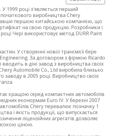
. У 1999 році з'являється перший
ля початкового виробництва Chery
 ставши першою китайською компанією, що
сертифікат на свою продукцію. Розробники і
4 році Чері використовує метод DURR Paint
астин. У створенні нової трансмісії бере
Engineering. За договором з фірмою Ricardo
ці вводить в дію завод з виробництва своїх
Chery Automobile Co., Ltd виробила близько
о заводу в 2005 році. Виробництво своїх
ranza.
 стає кращою серед компактних автомобілів
повідних еконормам Euro IV. У березні 2007
 автомобілів Chery перевалює позначку 1
тва і якість продукції, що випускається
озичення ліцензійних агрегатів дозволяє
исокою ціною.