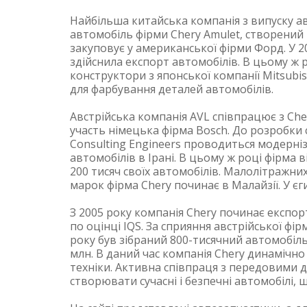
Найбільша китайська компанія з випуску авт
автомобіль фірми Chery Amulet, створений
закуповує у американської фірми Форд. У 
здійснила експорт автомобілів. В цьому ж р
конструктори з японської компанії Mitsubi
для фарбування деталей автомобілів.
Австрійська компанія AVL співпрацює з Cher
участь німецька фірма Bosch. До розробки 
Consulting Engineers проводиться модерніз
автомобілів в Ірані. В цьому ж році фірма 
200 тисяч своїх автомобілів. Малолітражни
марок фірма Chery починає в Малайзії. У єг
З 2005 року компанія Chery починає експо
по оцінці IQS. За сприяння австрійської фір
року був зібраний 800-тисячний автомобіль
млн. В даний час компанія Chery динамічно
техніки. Активна співпраця з передовими д
створювати сучасні і безпечні автомобілі