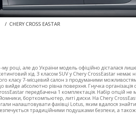
CHERY CROSS EASTAR
-му році, але до України модель офіційно дісталася лише
етинговий хід. З класом SUV у Chery CrossEastar немає ні
вого класу 7-місцевий салон з продуманими можливостям
 що вийде абсолютно рівна поверхня. Гнучка організація 
ossEastar передбачена 1 комплектація. Набір опцій не 
дйомники, борткомпьютер, литі диски. На Chery CrossEast
магали налаштовувати фахівці Lotus, яким вдалося знайт
абезпечується традиційними подушками безпеки, а також