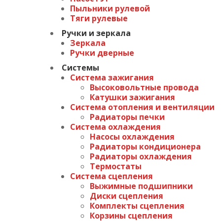
Пыльники рулевой
Тяги рулевые
Ручки и зеркала
Зеркала
Ручки дверные
Системы
Система зажигания
Высоковольтные провода
Катушки зажигания
Система отопления и вентиляции
Радиаторы печки
Система охлаждения
Насосы охлаждения
Радиаторы кондиционера
Радиаторы охлаждения
Термостаты
Система сцепления
Выжимные подшипники
Диски сцепления
Комплекты сцепления
Корзины сцепления