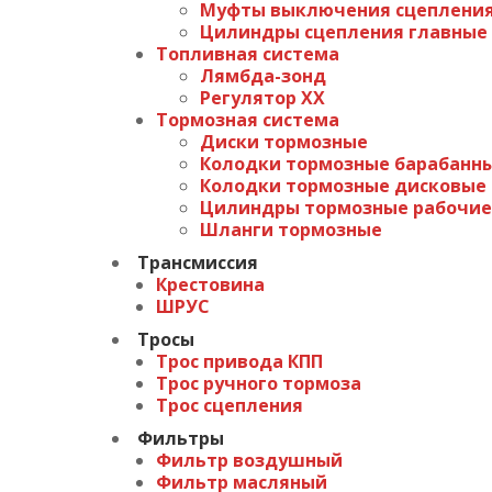
Муфты выключения сцеплени
Цилиндры сцепления главные
Топливная система
Лямбда-зонд
Регулятор ХХ
Тормозная система
Диски тормозные
Колодки тормозные барабанн
Колодки тормозные дисковые
Цилиндры тормозные рабочие
Шланги тормозные
Трансмиссия
Крестовина
ШРУС
Тросы
Трос привода КПП
Трос ручного тормоза
Трос сцепления
Фильтры
Фильтр воздушный
Фильтр масляный