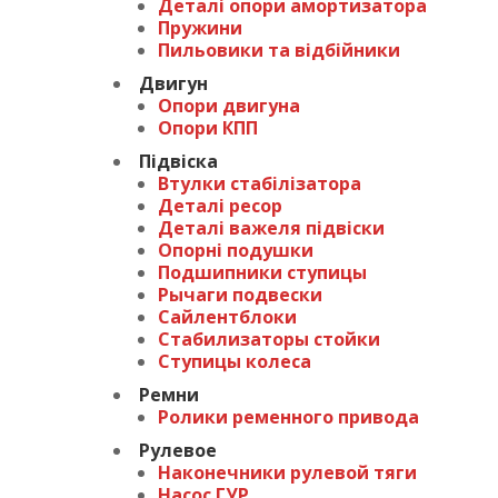
Деталі опори амортизатора
Пружини
Пильовики та відбійники
Двигун
Опори двигуна
Опори КПП
Підвіска
Втулки стабілізатора
Деталі ресор
Деталі важеля підвіски
Опорні подушки
Подшипники ступицы
Рычаги подвески
Сайлентблоки
Стабилизаторы стойки
Ступицы колеса
Ремни
Ролики ременного привода
Рулевое
Наконечники рулевой тяги
Насос ГУР