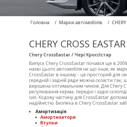
Головна
Марки автомобілів
CHERY
CHERY CROSS EASTAR
Chery CrossEastar / Чері КроссІстар
Випуск Chery CrossEastar почався ще в 2006
назві цього автомобіля не що інше, як марк
CrossEastar в іншому - це просторий для с
середній і задній ряди можна скласти так,
вирішена оптимальним чином. Для Chery Cr
регулювання керма, передні і задні склопі
сил. Ходову частину для CrossEastar допо
надійністю. Безпека в Chery CrossEastar з
Амортизація
Амортизатори
Втулки