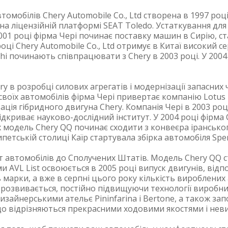
омобілів Chery Automobile Co., Ltd створена в 1997 році
 на ліцензійній платформі SEAT Toledo. Устаткування д
2001 році фірма Чері починає поставку машин в Сирію,
оці Chery Automobile Co., Ltd отримує в Китаї високий 
shi починають співпрацювати з Chery в 2003 році. У 200
y в розробці силових агрегатів і модернізації запасних ч
своїх автомобілів фірма Чері привертає компанію Lotus 
ація гібридного двигуна Chery. Компанія Чері в 2003 ро
відкриває науково-дослідний інститут. У 2004 році фірма 
х модель Chery QQ починає сходити з конвеєра іранськог
ипетській столиці Каїр стартувала збірка автомобіля Spe
рт автомобілів до Сполучених Штатів. Модель Chery QQ
ми AVL List освоюється в 2005 році випуск двигунів, від
 марки, а вже в серпні цього року кількість вироблених
 розвивається, постійно підвищуючи технології виробниц
изайнерськими ательє Pininfarina і Bertone, а також зап
, що відрізняються прекрасними ходовими якостями і нев