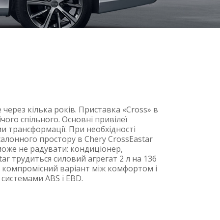
 через кілька років. Приставка «Cross» в
чого спільного. Основні привілеї
и трансформації. При необхідності
салонного простору в Chery CrossEastar
може не радувати: кондиціонер,
ar трудиться силовий агрегат 2 л на 136
и компромісний варіант між комфортом і
 системами ABS і EBD.