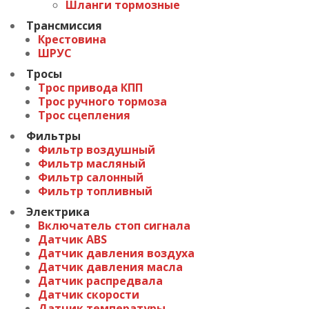
Шланги тормозные
Трансмиссия
Крестовина
ШРУС
Тросы
Трос привода КПП
Трос ручного тормоза
Трос сцепления
Фильтры
Фильтр воздушный
Фильтр масляный
Фильтр салонный
Фильтр топливный
Электрика
Включатель стоп сигнала
Датчик ABS
Датчик давления воздуха
Датчик давления масла
Датчик распредвала
Датчик скорости
Датчик температуры