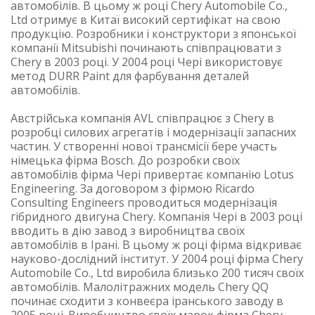
автомобілів. В цьому ж році Chery Automobile Co.,
Ltd отримує в Китаї високий сертифікат на свою
продукцію. Розробники і конструктори з японської
компанії Mitsubishi починають співпрацювати з
Chery в 2003 році. У 2004 році Чері використовує
метод DURR Paint для фарбування деталей
автомобілів.
Австрійська компанія AVL співпрацює з Chery в
розробці силових агрегатів і модернізації запасних
частин. У створенні нової трансмісії бере участь
німецька фірма Bosch. До розробки своїх
автомобілів фірма Чері привертає компанію Lotus
Engineering. За договором з фірмою Ricardo
Consulting Engineers проводиться модернізація
гібридного двигуна Chery. Компанія Чері в 2003 році
вводить в дію завод з виробництва своїх
автомобілів в Ірані. В цьому ж році фірма відкриває
науково-дослідний інститут. У 2004 році фірма Chery
Automobile Co., Ltd виробила близько 200 тисяч своїх
автомобілів. Малолітражних модель Chery QQ
починає сходити з конвеєра іранського заводу в