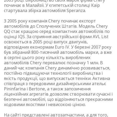
2005 році. Виробництво своїх марок фірма Chery
починає в Малайзії. У єгипетській столиці Каїр
стартувала збірка автомобіля Speranza.
З 2005 року компанія Chery починає експорт
автомобілів до Сполучених Штатів. Модель Chery
QQ стає кращою серед компактних автомобілів по
оцінці IQS. За сприяння австрійської фірми AVL List
освоюється в 2005 році випуск двигунів,
відповідних еконормам Euro IV. У березні 2007 року
був зібраний 800-тисячний автомобіль марки, а вже
в серпні цього року кількість вироблених
автомобілів Chery перевалює позначку 1 млн. В
даний час компанія Chery динамічно розвивається,
постійно підвищуючи технології виробництва і
якість продукції, що випускається техніки. Активна
співпраця з передовими дизайнерськими ательє
Pininfarina і Bertone, а також запозичення
ліцензійних агрегатів дозволяє створювати сучасні і
безпечні автомобілі, що відрізняються прекрасними
ходовими якостями і невисокою ціною.
На сайті представлені автозапчастини, а для того,