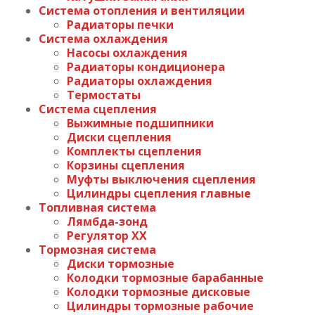
Система отопления и вентиляции
Радиаторы печки
Система охлаждения
Насосы охлаждения
Радиаторы кондиционера
Радиаторы охлаждения
Термостаты
Система сцепления
Выжимные подшипники
Диски сцепления
Комплекты сцепления
Корзины сцепления
Муфты выключения сцепления
Цилиндры сцепления главные
Топливная система
Лямбда-зонд
Регулятор ХХ
Тормозная система
Диски тормозные
Колодки тормозные барабанные
Колодки тормозные дисковые
Цилиндры тормозные рабочие