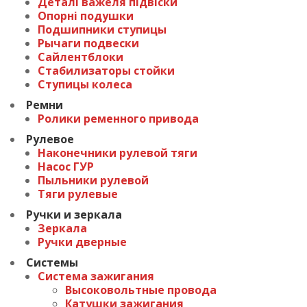
Деталі важеля підвіски
Опорні подушки
Подшипники ступицы
Рычаги подвески
Сайлентблоки
Стабилизаторы стойки
Ступицы колеса
Ремни
Ролики ременного привода
Рулевое
Наконечники рулевой тяги
Насос ГУР
Пыльники рулевой
Тяги рулевые
Ручки и зеркала
Зеркала
Ручки дверные
Системы
Система зажигания
Высоковольтные провода
Катушки зажигания