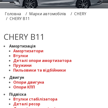
Головна
Марки автомобілів
CHERY
CHERY B11
CHERY B11
Амортизація
Амортизатори
Втулки
Деталі опори амортизатора
Пружини
Пильовики та відбійники
Двигун
Опори двигуна
Опори КПП
Підвіска
Втулки стабілізатора
Деталі ресор