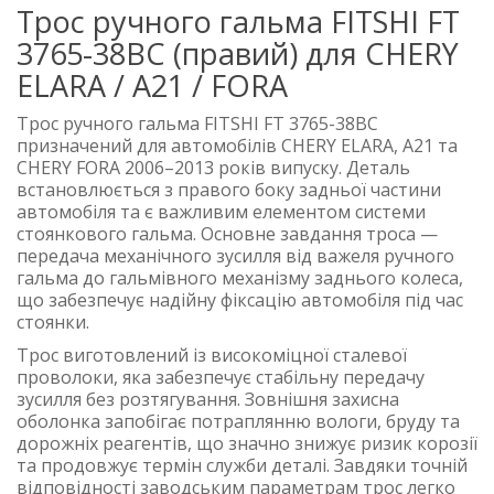
Трос ручного гальма FITSHI FT
3765-38BC (правий) для CHERY
ELARA / A21 / FORA
Трос ручного гальма FITSHI FT 3765-38BC
призначений для автомобілів CHERY ELARA, A21 та
CHERY FORA 2006–2013 років випуску. Деталь
встановлюється з правого боку задньої частини
автомобіля та є важливим елементом системи
стоянкового гальма. Основне завдання троса —
передача механічного зусилля від важеля ручного
гальма до гальмівного механізму заднього колеса,
що забезпечує надійну фіксацію автомобіля під час
стоянки.
Трос виготовлений із високоміцної сталевої
проволоки, яка забезпечує стабільну передачу
зусилля без розтягування. Зовнішня захисна
оболонка запобігає потраплянню вологи, бруду та
дорожніх реагентів, що значно знижує ризик корозії
та продовжує термін служби деталі. Завдяки точній
відповідності заводським параметрам трос легко