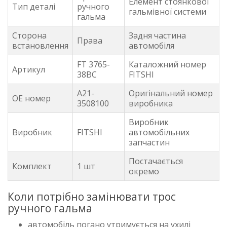
Елемент стоянкової
Тип деталі
ручного
гальмівної системи
гальма
Сторона
Задня частина
Права
встановлення
автомобіля
FT 3765-
Каталожний номер
Артикул
38BC
FITSHI
A21-
Оригінальний номер
OE номер
3508100
виробника
Виробник
Виробник
FITSHI
автомобільних
запчастин
Постачається
Комплект
1 шт
окремо
Коли потрібно замінювати трос
ручного гальма
автомобіль погано утримується на ухилі