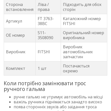
Сторона
Ліва /
Підходить для обох
встановлення
права
сторін
FT 3763-
Каталожний номер
Артикул
38BC
FITSHI
S11-
Оригінальний номер
OE номер
3508090
виробника
Виробник
Виробник
FITSHI
автомобільних
запчастин
Постачається
Комплект
1 шт
окремо
Коли потрібно замінювати трос
ручного гальма
ручне гальмо не утримує автомобіль на місці
важіль ручника піднімається занадто високо
поява сторонніх звуків або заїдання троса