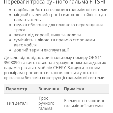
Переваги троса ручного гальма FITSHI
надійна робота стоянкової гальмівної системи
міцний сталевий трос із високою стійкістю до
навантажень
гнучка оболонка для плавного переміщення
троса
захист від корозії, пилу та вологи
сумісність з лівою та правою сторонами
автомобіля
довгий термін експлуатації
Деталь відповідає оригінальному номеру OE S11-
3508090 та виготовлена з урахуванням заводських
параметрів автомобілів CHERY. Завдяки точним
розмірам трос легко встановлюється у штатні
кріплення без змін конструкції гальмівної системи.
Параметр
Значення
Примітка
Трос
Елемент стоянкової
Тип деталі
ручного
гальмівної системи
гальма