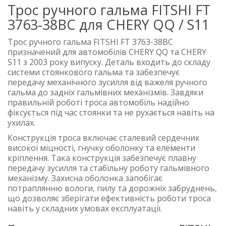
Трос ручного гальма FITSHI FT
3763-38BC для CHERY QQ / S11
Трос ручного гальма FITSHI FT 3763-38BC
призначений для автомобілів CHERY QQ та CHERY
S11 з 2003 року випуску. Деталь входить до складу
системи стоянкового гальма та забезпечує
передачу механічного зусилля від важеля ручного
гальма до задніх гальмівних механізмів. Завдяки
правильній роботі троса автомобіль надійно
фіксується під час стоянки та не рухається навіть на
ухилах.
Конструкція троса включає сталевий сердечник
високої міцності, гнучку оболонку та елементи
кріплення. Така конструкція забезпечує плавну
передачу зусилля та стабільну роботу гальмівного
механізму. Захисна оболонка запобігає
потраплянню вологи, пилу та дорожніх забруднень,
що дозволяє зберігати ефективність роботи троса
навіть у складних умовах експлуатації.