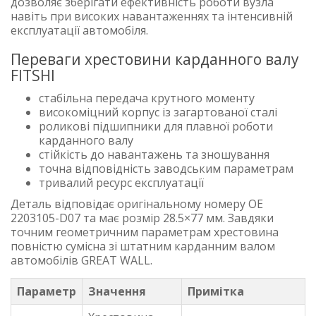
дозволяє зберігати ефективність роботи вузла
навіть при високих навантаженнях та інтенсивній
експлуатації автомобіля.
Переваги хрестовини карданного валу
FITSHI
стабільна передача крутного моменту
високоміцний корпус із загартованої сталі
роликові підшипники для плавної роботи
карданного валу
стійкість до навантажень та зношування
точна відповідність заводським параметрам
тривалий ресурс експлуатації
Деталь відповідає оригінальному номеру OE
2203105-D07 та має розмір 28.5×77 мм. Завдяки
точним геометричним параметрам хрестовина
повністю сумісна зі штатним карданним валом
автомобілів GREAT WALL.
Параметр
Значення
Примітка