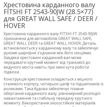
Хрестовина карданного валу
FITSHI FT 2543-90JW (28.5×77)
для GREAT WALL SAFE / DEER /
HOVER
Хрестовина карданного валу FITSHI FT 2543-90JW
призначена для автомобілів GREAT WALL SAFE,
GREAT WALL DEER та GREAT WALL HOVER. Деталь
встановлюється у карданному валу та забезпечує
рухоме шарнірне з'єднання між його секціями.
Завдяки хрестовині карданний вал може
передавати крутний момент від трансмісії до
ведучого моста навіть при зміні кута роботи
підвіски.
Конструкція хрестовини складається з міцного
сталевого корпусу, чотирьох цапф та підшипників із
роликами. Така будова забезпечує плавне
обертання карданного валу, рівномірний розподіл
навантаження та стабільну передачу крутного
моменту. Використання зносостійких матеріалів