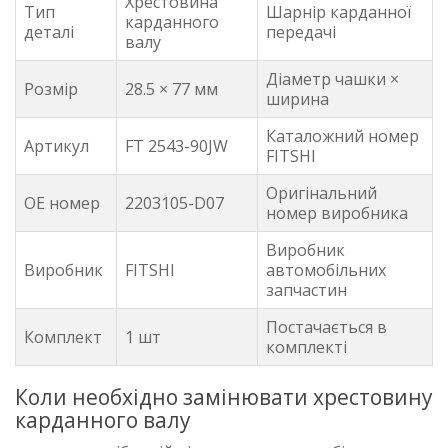
Хрестовина
Тип
Шарнір карданної
карданного
деталі
передачі
валу
Діаметр чашки ×
Розмір
28.5 × 77 мм
ширина
Каталожний номер
Артикул
FT 2543-90JW
FITSHI
Оригінальний
OE номер
2203105-D07
номер виробника
Виробник
Виробник
FITSHI
автомобільних
запчастин
Постачається в
Комплект
1 шт
комплекті
Коли необхідно замінювати хрестовину
карданного валу