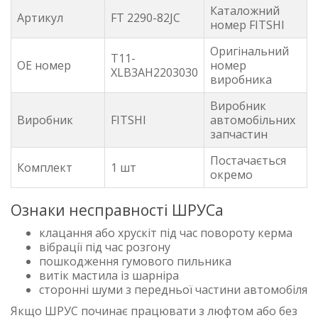
Каталожний
Артикул
FT 2290-82JC
номер FITSHI
Оригінальний
T11-
OE номер
номер
XLB3AH2203030
виробника
Виробник
Виробник
FITSHI
автомобільних
запчастин
Постачається
Комплект
1 шт
окремо
Ознаки несправності ШРУСа
клацання або хрускіт під час повороту керма
вібрації під час розгону
пошкодження гумового пильника
витік мастила із шарніра
сторонні шуми з передньої частини автомобіля
Якщо ШРУС починає працювати з люфтом або без