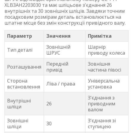
XLB3AH2203030 та має шліцьове з'єднання 26
внутрішніх та 30 зовнішніх шліців. Завдяки точним
посадковим розмірам деталь встановлюється на
штатне місце без змін конструкції привідного валу.
Параметр
Значення
Примітка
Зовнішній
Шарнір
Тип деталі
ШРУС
приводу колеса
Передній
Зовнішня
Розташування
привід
частина півосі
Сторона
Універсальна
Ліва / права
встановлення
установка
З'єднання з
Внутрішні
26
приводним
шліци
валом
Зовнішні
З'єднання зі
30
шліци
ступицею