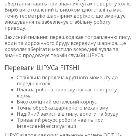
обертання навіть при значних кутах повороту коліс.
Виріб виготовлений із високоміцної сталі та має
точну геометрію шарнірних доріжок, що зменшує
зношування та забезпечує стабільну роботу
приводу.
Захисний пильник перешкоджає потраплянню пилу,
води та дорожнього бруду всередину шарніра. Це
дозволяє зберігати мастило всередині вузла та
значно продовжує термін служби ШРУСа.
Переваги ШРУСа FITSHI
Стабільна передача крутного моменту до
передніх коліс
Плавна робота приводу під час повороту
керма
Високоміцний металевий корпус
Точна обробка шарнірного механізму
Надійний захист від пилу, вологи та бруду
Тривалий ресурс роботи навіть при
інтенсивній експлуатації
ШРУС відповідає оригінальному номеру OE T11-