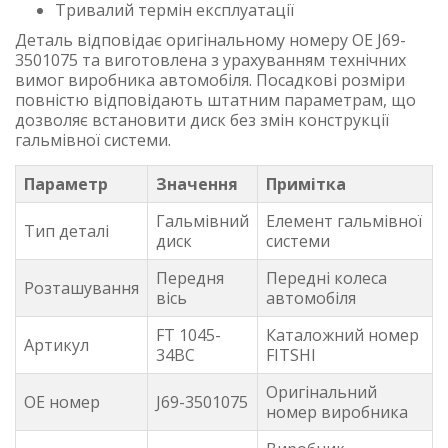
Тривалий термін експлуатації
Деталь відповідає оригінальному номеру OE J69-
3501075 та виготовлена з урахуванням технічних
вимог виробника автомобіля. Посадкові розміри
повністю відповідають штатним параметрам, що
дозволяє встановити диск без змін конструкції
гальмівної системи.
Параметр
Значення
Примітка
Гальмівний
Елемент гальмівної
Тип деталі
диск
системи
Передня
Передні колеса
Розташування
вісь
автомобіля
FT 1045-
Каталожний номер
Артикул
34BC
FITSHI
Оригінальний
OE номер
J69-3501075
номер виробника