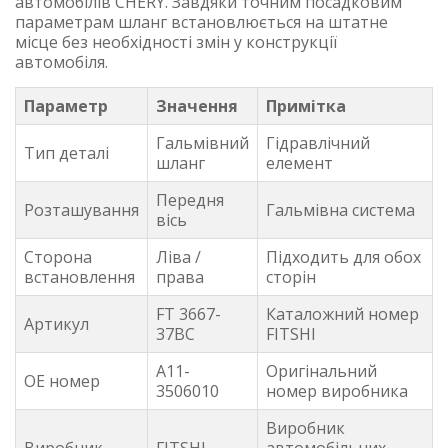
автомобілів CHERY. Завдяки точним посадковим
параметрам шланг встановлюється на штатне
місце без необхідності змін у конструкції
автомобіля.
Параметр
Значення
Примітка
Гальмівний
Гідравлічний
Тип деталі
шланг
елемент
Передня
Розташування
Гальмівна система
вісь
Сторона
Ліва /
Підходить для обох
встановлення
права
сторін
FT 3667-
Каталожний номер
Артикул
37BC
FITSHI
A11-
Оригінальний
OE номер
3506010
номер виробника
Виробник
Виробник
FITSHI
автомобільних