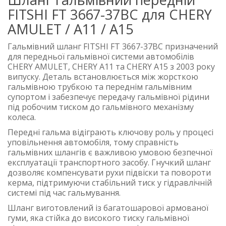
FITSHI FT 3667-37BC для CHERY
AMULET / A11 / A15
Гальмівний шланг FITSHI FT 3667-37BC призначений
для передньої гальмівної системи автомобілів
CHERY AMULET, CHERY A11 та CHERY A15 з 2003 року
випуску. Деталь встановлюється між жорсткою
гальмівною трубкою та переднім гальмівним
супортом і забезпечує передачу гальмівної рідини
під робочим тиском до гальмівного механізму
колеса.
Передні гальма відіграють ключову роль у процесі
уповільнення автомобіля, тому справність
гальмівних шлангів є важливою умовою безпечної
експлуатації транспортного засобу. Гнучкий шланг
дозволяє компенсувати рухи підвіски та повороти
керма, підтримуючи стабільний тиск у гідравлічній
системі під час гальмування.
Шланг виготовлений із багатошарової армованої
гуми, яка стійка до високого тиску гальмівної