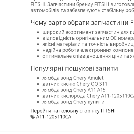
FITSHI. Запчастини бренду FITSHI виготов
автомобілів та забезпечують стабільну ро
Чому варто обрати запчастини F
широкий асортимент запчастин для к
відповідність оригінальним OE номе
якісні матеріали та точність виробни
надійна робота електронних компоне
оптимальне співвідношення ціни та як
Популярні пошукові запити
лямбда зонд Chery Amulet
датчик кисню Chery QQ S11
лямбда зонд Chery A11 A15
датчик кислорода Chery A11-1205110C
лямбда зонд Chery купити
Перейти на головну сторінку FITSHI
A11-1205110CA