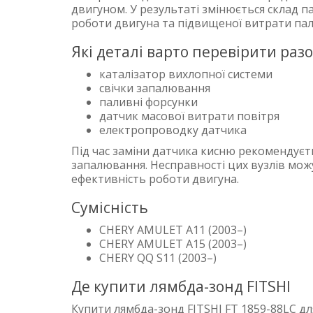
двигуном. У результаті змінюється склад п
роботи двигуна та підвищеної витрати пал
Які деталі варто перевірити раз
каталізатор вихлопної системи
свічки запалювання
паливні форсунки
датчик масової витрати повітря
електропроводку датчика
Під час заміни датчика кисню рекомендуєть
запалювання. Несправності цих вузлів можу
ефективність роботи двигуна.
Сумісність
CHERY AMULET A11 (2003–)
CHERY AMULET A15 (2003–)
CHERY QQ S11 (2003–)
Де купити лямбда-зонд FITSHI
Купити лямбда-зонд FITSHI FT 1859-88LC д