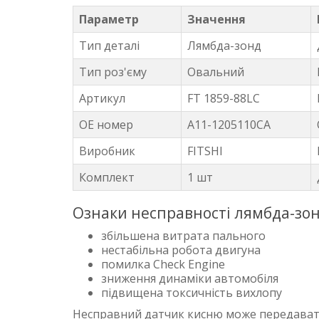
Параметр
Значення
Тип деталі
Лямбда-зонд
Тип роз'єму
Овальний
Артикул
FT 1859-88LC
OE номер
A11-1205110CA
Виробник
FITSHI
Комплект
1 шт
Ознаки несправності лямбда-зо
збільшена витрата пального
нестабільна робота двигуна
помилка Check Engine
зниження динаміки автомобіля
підвищена токсичність вихлопу
Несправний датчик кисню може передавати