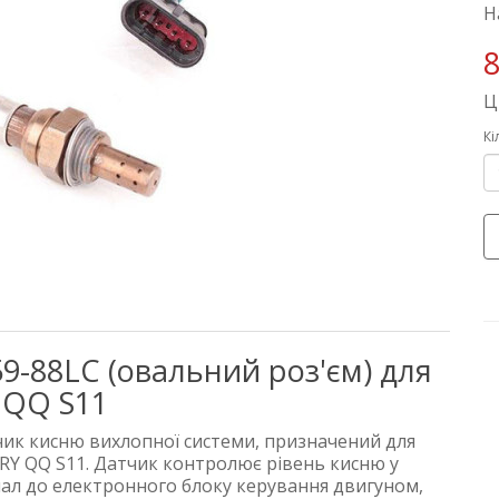
Н
8
Ц
Кі
59-88LC (овальний роз'єм) для
 QQ S11
чик кисню вихлопної системи, призначений для
RY QQ S11. Датчик контролює рівень кисню у
гнал до електронного блоку керування двигуном,