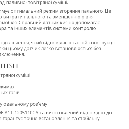
д паливно-повітряної суміші.
римує оптимальний режим згоряння пального. Це
ню витрати пального та зменшенню рівня
томобіля. Справний датчик кисню допомагає
ора та інших елементів системи контролю
 підключення, який відповідає штатній конструкції
яки цьому датчик легко встановлюється без
ідключення.
FITSHI
тряної суміші
ежимах
их газів
у овальному роз'єму
E A11-1205110CA та виготовлений відповідно до
е гарантує точне встановлення та стабільну