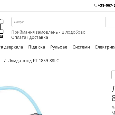
+38-067-
Приймання замовлень - цілодобово
Оплата і доставка
та дзеркала
Підвіска
Рульове
Системи
Електрик
Лямда зонд FT 1859-88LC
В
М