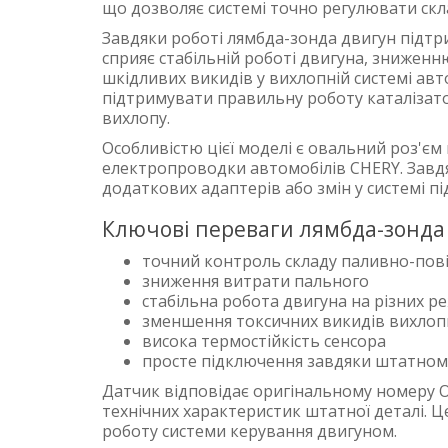
що дозволяє системі точно регулювати скла
Завдяки роботі лямбда-зонда двигун підт
сприяє стабільній роботі двигуна, знижен
шкідливих викидів у вихлопній системі ав
підтримувати правильну роботу каталізат
вихлопу.
Особливістю цієї моделі є овальний роз'єм
електропроводки автомобілів CHERY. Завд
додаткових адаптерів або змін у системі п
Ключові переваги лямбда-зонда 
точний контроль складу паливно-пові
зниження витрати пального
стабільна робота двигуна на різних р
зменшення токсичних викидів вихлопн
висока термостійкість сенсора
просте підключення завдяки штатном
Датчик відповідає оригінальному номеру O
технічних характеристик штатної деталі. Ц
роботу системи керування двигуном.