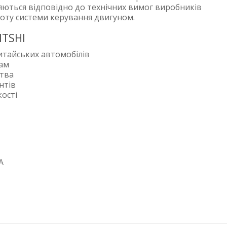
ляються відповідно до технічних вимог виробників
боту системи керування двигуном.
ITSHI
итайських автомобілів
рам
цтва
нтів
ості
A