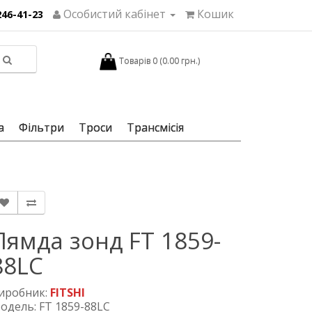
Особистий кабінет
Кошик
246-41-23
Товарів 0 (0.00 грн.)
а
Фільтри
Троси
Трансмісія
Лямда зонд FT 1859-
88LC
иробник:
FITSHI
одель: FT 1859-88LC