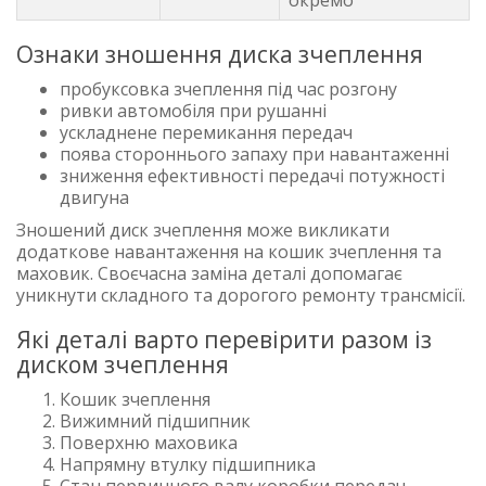
Ознаки зношення диска зчеплення
пробуксовка зчеплення під час розгону
ривки автомобіля при рушанні
ускладнене перемикання передач
поява стороннього запаху при навантаженні
зниження ефективності передачі потужності
двигуна
Зношений диск зчеплення може викликати
додаткове навантаження на кошик зчеплення та
маховик. Своєчасна заміна деталі допомагає
уникнути складного та дорогого ремонту трансмісії.
Які деталі варто перевірити разом із
диском зчеплення
Кошик зчеплення
Вижимний підшипник
Поверхню маховика
Напрямну втулку підшипника
Стан первинного валу коробки передач