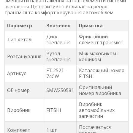
зменшити навантаження на інші елементи системи
зчеплення. Це позитивно впливає на ресурс
трансмісії та комфорт керування автомобілем.
Параметр
Значення
Примітка
Диск
Фрикційний
Тип деталі
зчеплення
елемент трансмісії
Вузол
Між маховиком і
Розташування
зчеплення
кошиком
FT 2521-
Каталожний номер
Артикул
74CW
FITSHI
Оригінальний
OE номер
SMW250581
номер виробника
Виробник
Виробник
FITSHI
автомобільних
запчастин
Постачається
Комплект
1 шт
окремо