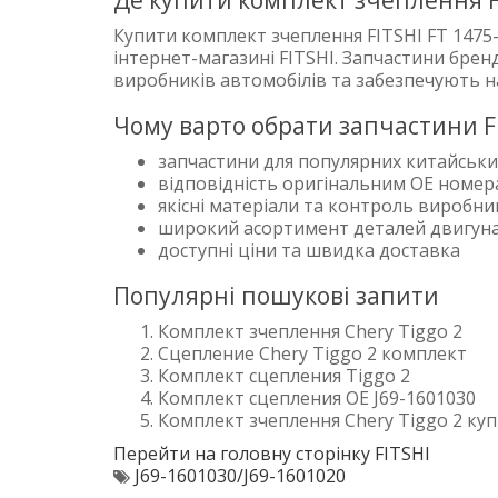
Де купити комплект зчеплення F
Купити комплект зчеплення FITSHI FT 1475
інтернет-магазині FITSHI. Запчастини бре
виробників автомобілів та забезпечують н
Чому варто обрати запчастини F
запчастини для популярних китайськи
відповідність оригінальним OE номе
якісні матеріали та контроль виробн
широкий асортимент деталей двигуна 
доступні ціни та швидка доставка
Популярні пошукові запити
Комплект зчеплення Chery Tiggo 2
Сцепление Chery Tiggo 2 комплект
Комплект сцепления Tiggo 2
Комплект сцепления OE J69-1601030
Комплект зчеплення Chery Tiggo 2 ку
Перейти на головну сторінку FITSHI
J69-1601030/J69-1601020