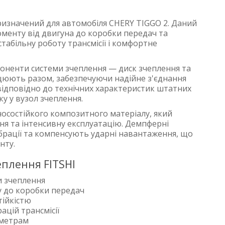
ризначений для автомобіля CHERY TIGGO 2. Даний
менту від двигуна до коробки передач та
табільну роботу трансмісії і комфортне
оненти системи зчеплення — диск зчеплення та
цюють разом, забезпечуючи надійне з'єднання
 відповідно до технічних характеристик штатних
у у вузол зчеплення.
носостійкого композитного матеріалу, який
я та інтенсивну експлуатацію. Демпферні
брації та компенсують ударні навантаження, що
нту.
еплення FITSHI
и зчеплення
у до коробки передач
тійкістю
цій трансмісії
аметрам