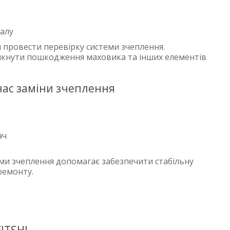
іалу
 провести перевірку системи зчеплення.
икнути пошкодження маховика та інших елементів
 час заміни зчеплення
ач
еми зчеплення допомагає забезпечити стабільну
ремонту.