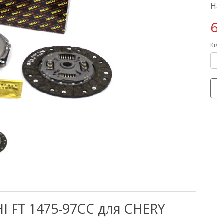
Н
6
Кі
I FT 1475-97CC для CHERY