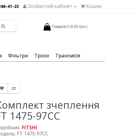
Особистий кабінет
Кошик
246-41-23
Товарів 0 (0.00 грн.)
а
Фільтри
Троси
Трансмісія
Комплект зчеплення
FT 1475-97CC
иробник:
FITSHI
одель: FT 1475-97CC