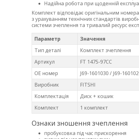
Надійна робота при щоденній експлуа
Комплект відповідає оригінальним номерам
з урахуванням технічних стандартів вироб
системи зчеплення та тривалий ресурс експ
Параметр
Значення
Тип деталі
Комплект зчеплення
Артикул
FT 1475-97CC
OE номер
J69-1601030 / J69-16010
Виробник
FITSHI
Комплектація
Диск + кошик
Комплект
1 комплект
Ознаки зношення зчеплення
пробуксовка під час прискорення