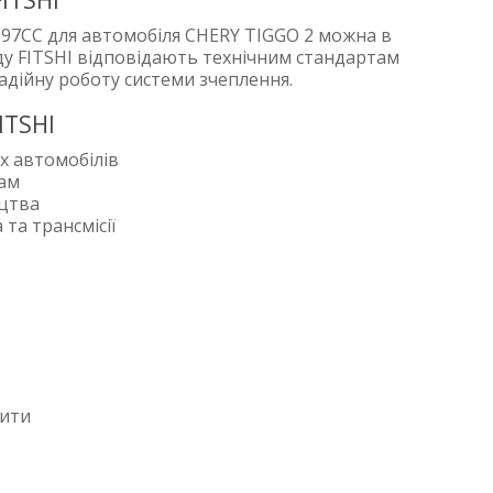
ITSHI
-97CC для автомобіля CHERY TIGGO 2 можна в
нду FITSHI відповідають технічним стандартам
адійну роботу системи зчеплення.
ITSHI
х автомобілів
рам
ицтва
та трансмісії
пити