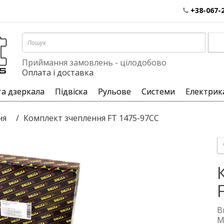
+38-067-
Приймання замовлень - цілодобово
Оплата і доставка
та дзеркала
Підвіска
Рульове
Системи
Електрик
ня
Комплект зчеплення FT 1475-97CC
В
М