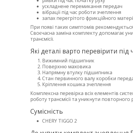
ривки під час початку руху
ускладнене перемикання передач
вібрації під час роботи зчеплення
запах перегрітого фрикційного матер
При появі таких симптомів рекомендується
Своєчасна заміна комплекту допомагає ун
трансмісії.
Які деталі варто перевірити під
Вижимний підшипник
Поверхню маховика
Напрямну втулку підшипника
Стан первинного валу коробки перед
Кріплення кошика зчеплення
Комплексна перевірка всіх елементів сист
роботу трансмісії та уникнути повторного 
Сумісність
CHERY TIGGO 2