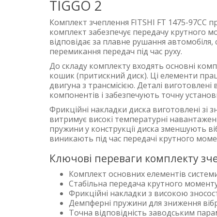
TIGGO 2
Комплект зчеплення FITSHI FT 1475-97CC п
комплект забезпечує передачу крутного мо
відповідає за плавне рушання автомобіля, с
перемикання передач під час руху.
До складу комплекту входять основні комп
кошик (притискний диск). Ці елементи пра
двигуна з трансмісією. Деталі виготовлені
компонентів і забезпечують точну установк
Фрикційні накладки диска виготовлені зі з
витримує високі температурні навантаженн
пружини у конструкції диска зменшують ві
виникають під час передачі крутного моме
Ключові переваги комплекту зч
Комплект основних елементів систем
Стабільна передача крутного момент
Фрикційні накладки з високою зносос
Демпферні пружини для зниження вібра
Точна відповідність заводським пар