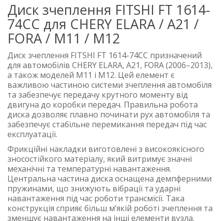
Диск зчеплення FITSHI FT 1614-
74CC для CHERY ELARA / A21 /
FORA / M11 / M12
Диск зчеплення FITSHI FT 1614-74CC призначений
для автомобілів CHERY ELARA, A21, FORA (2006–2013),
а також моделей M11 і M12. Цей елемент є
важливою частиною системи зчеплення автомобіля
та забезпечує передачу крутного моменту від
двигуна до коробки передач. Правильна робота
диска дозволяє плавно починати рух автомобіля та
забезпечує стабільне перемикання передач під час
експлуатації.
Фрикційні накладки виготовлені з високоякісного
зносостійкого матеріалу, який витримує значні
механічні та температурні навантаження.
Центральна частина диска оснащена демпферними
пружинами, що знижують вібрації та ударні
навантаження під час роботи трансмісії. Така
конструкція сприяє більш м’якій роботі зчеплення та
зменшує навантаження на інші елементи вузла.