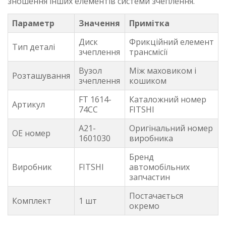
зношення інших елементів системи зчеплення.
Параметр
Значення
Примітка
Диск
Фрикційний елемент
Тип деталі
зчеплення
трансмісії
Вузол
Між маховиком і
Розташування
зчеплення
кошиком
FT 1614-
Каталожний номер
Артикул
74CC
FITSHI
A21-
Оригінальний номер
OE номер
1601030
виробника
Бренд
Виробник
FITSHI
автомобільних
запчастин
Постачається
Комплект
1 шт
окремо