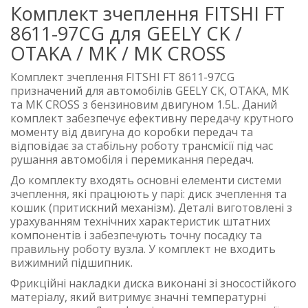
Комплект зчеплення FITSHI FT
8611-97CG для GEELY CK /
OTAKA / MK / MK CROSS
Комплект зчеплення FITSHI FT 8611-97CG
призначений для автомобілів GEELY CK, OTAKA, MK
та MK CROSS з бензиновим двигуном 1.5L. Даний
комплект забезпечує ефективну передачу крутного
моменту від двигуна до коробки передач та
відповідає за стабільну роботу трансмісії під час
рушання автомобіля і перемикання передач.
До комплекту входять основні елементи системи
зчеплення, які працюють у парі: диск зчеплення та
кошик (притискний механізм). Деталі виготовлені з
урахуванням технічних характеристик штатних
компонентів і забезпечують точну посадку та
правильну роботу вузла. У комплект не входить
вижимний підшипник.
Фрикційні накладки диска виконані зі зносостійкого
матеріалу, який витримує значні температурні