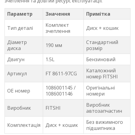
зчеплення та довгий ресурс експлуатації.
Параметр
Значення
Примітка
Комплект
Тип деталі
Диск + кошик
зчеплення
Діаметр
Стандартний
190 мм
диска
розмір
Двигун
1.5L
Бензиновий
Каталожний
Артикул
FT 8611-97CG
номер FITSHI
1086001145 /
Оригінальні
OE номер
1086001146
номери
Виробник
Виробник
FITSHI
автозапчастин
Без вижимного
Комплектація
Диск + кошик
підшипника