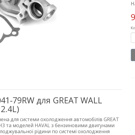
Н
9
Кі
3041-79RW для GREAT WALL
2.4L)
чена для системи охолодження автомобілів GREAT
H3 та моделей HAVAL з бензиновими двигунами
охолоджувальної рідини по системі охолодження