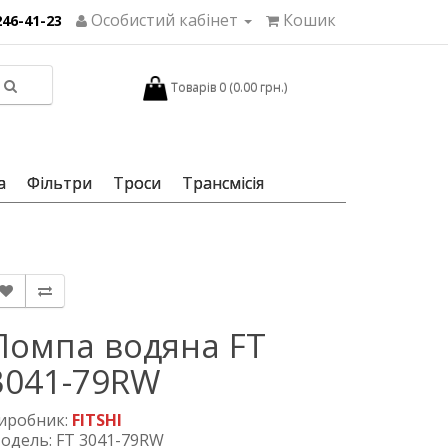
Особистий кабінет
Кошик
246-41-23
Товарів 0 (0.00 грн.)
а
Фільтри
Троси
Трансмісія
Помпа водяна FT
3041-79RW
иробник:
FITSHI
одель: FT 3041-79RW