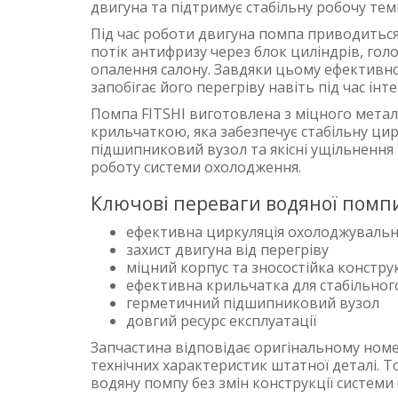
двигуна та підтримує стабільну робочу тем
Під час роботи двигуна помпа приводитьс
потік антифризу через блок циліндрів, гол
опалення салону. Завдяки цьому ефективн
запобігає його перегріву навіть під час інт
Помпа FITSHI виготовлена з міцного мета
крильчаткою, яка забезпечує стабільну ци
підшипниковий вузол та якісні ущільнення 
роботу системи охолодження.
Ключові переваги водяної помпи
ефективна циркуляція охолоджувальн
захист двигуна від перегріву
міцний корпус та зносостійка констру
ефективна крильчатка для стабільног
герметичний підшипниковий вузол
довгий ресурс експлуатації
Запчастина відповідає оригінальному ном
технічних характеристик штатної деталі. 
водяну помпу без змін конструкції системи