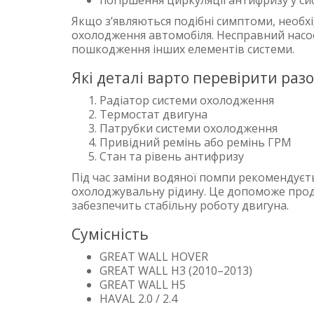
погіршення циркуляції антифризу у си
Якщо з’являються подібні симптоми, необх
охолодження автомобіля. Несправний насос
пошкодження інших елементів системи.
Які деталі варто перевірити ра
Радіатор системи охолодження
Термостат двигуна
Патрубки системи охолодження
Привідний ремінь або ремінь ГРМ
Стан та рівень антифризу
Під час заміни водяної помпи рекомендуєт
охолоджувальну рідину. Це допоможе прод
забезпечить стабільну роботу двигуна.
Сумісність
GREAT WALL HOVER
GREAT WALL H3 (2010–2013)
GREAT WALL H5
HAVAL 2.0 / 2.4