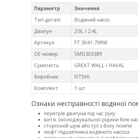
Параметр
Значення
Тип деталі
Водяний насос
Двигун
2.0L / 2.4L
Артикул
FT 3041-79RW
OE номер
SMD303389
Сумісність
GREAT WALL / HAVAL
Виробник
FITSHI
Комплект
1 шт
Ознаки несправності водяної п
перегрів двигуна під час руху
витік охолоджувальної рідини біля на
сторонній шум або гул з боку помпи
люфт підшипника водяного насоса