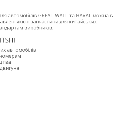
 для автомобілів GREAT WALL та HAVAL можна в
тавлені якісні запчастини для китайських
тандартам виробників.
ITSHI
их автомобілів
 номерам
ицтва
 двигуна