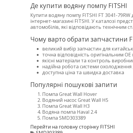
Де купити водяну помпу FITSHI
Купити водяну помпу FITSHI FT 3041-79RW
інтернет-магазині FITSHI. У каталозі предс
автомобілів, які відповідають технічним с
Чому варто обрати запчастини F
великий вибір запчастин для китайськ
точна відповідність оригінальним OE
якісні матеріали та контроль виробн
надійна робота системи охолодження
доступна ціна та швидка доставка
Популярні пошукові запити
Помпа Great Wall Hover
Водяний насос Great Wall H5
Помпа Great Wall H3
Водяна помпа Haval 2.4
Помпа SMD303389
Перейти на головну сторінку FITSHI
SMD303389