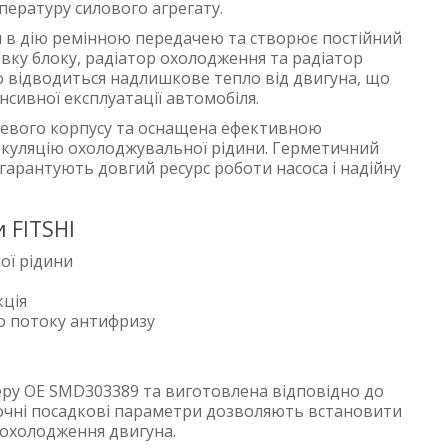
пературу силового агрегату.
я в дію ремінною передачею та створює постійний
овку блоку, радіатор охолодження та радіатор
о відводиться надлишкове тепло від двигуна, що
енсивної експлуатації автомобіля.
левого корпусу та оснащена ефективною
ркуляцію охолоджувальної рідини. Герметичний
гарантують довгий ресурс роботи насоса і надійну
 FITSHI
ої рідини
кція
о потоку антифризу
еру OE SMD303389 та виготовлена відповідно до
Точні посадкові параметри дозволяють встановити
 охолодження двигуна.