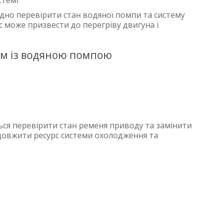
стемі
ідно перевірити стан водяної помпи та систему
 може призвести до перегріву двигуна і
зом із водяною помпою
ься перевірити стан ременя приводу та замінити
овжити ресурс системи охолодження та