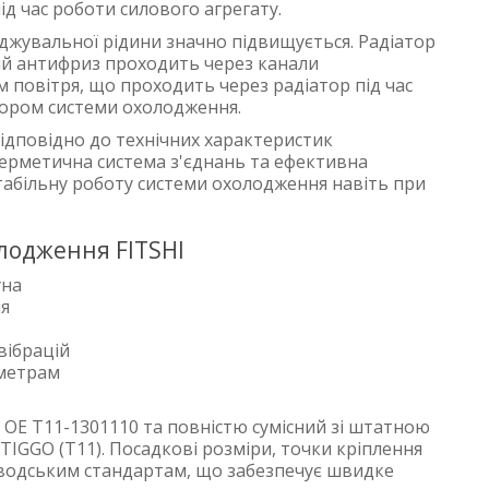
ід час роботи силового агрегату.
джувальної рідини значно підвищується. Радіатор
й антифриз проходить через канали
 повітря, що проходить через радіатор під час
тором системи охолодження.
відповідно до технічних характеристик
герметична система з'єднань та ефективна
табільну роботу системи охолодження навіть при
лодження FITSHI
уна
ня
вібрацій
аметрам
 OE T11-1301110 та повністю сумісний зі штатною
IGGO (T11). Посадкові розміри, точки кріплення
аводським стандартам, що забезпечує швидке