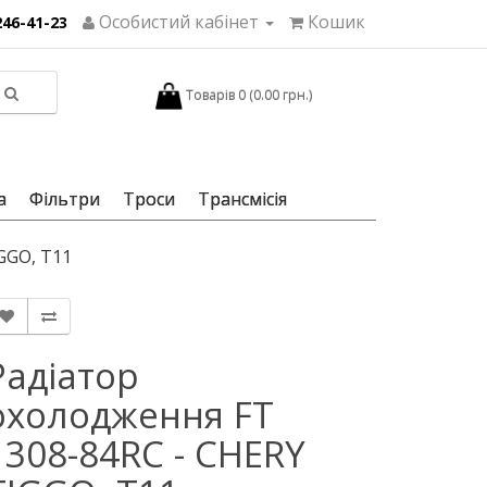
Особистий кабінет
Кошик
246-41-23
Товарів 0 (0.00 грн.)
а
Фільтри
Троси
Трансмісія
GGO, T11
Радіатор
охолодження FT
1308-84RC - CHERY