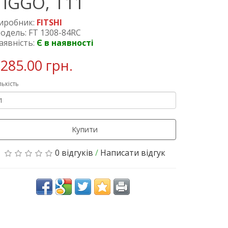
TIGGO, T11
иробник:
FITSHI
одель: FT 1308-84RC
аявність:
Є в наявності
285.00 грн.
лькість
Купити
0 відгуків
/
Написати відгук