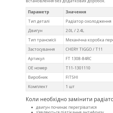
встановлення без додаткових доробок.
Параметр
Значення
Тип деталі
Радіатор охолодження
Двигун
2.0L / 2.4L
Тип трансмісії
Механічна коробка пер
Застосування
CHERY TIGGO / T11
Артикул
FT 1308-84RC
OE номер
T11-1301110
Виробник
FITSHI
Комплект
1 шт
Коли необхідно замінити радіа
двигун починає перегріватися
з’являються підтікання антифризу