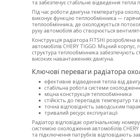
та забезпечує стабільне відведення тепла п
Під час роботи двигуна температура охоло
виконує функцію теплообмінника — гарячи
теплообмінника, де охолоджується потоком
руху автомобіля або створюється вентиля
Конструкція радіатора FITSHI розроблена 
автомобілів CHERY TIGGO. Міцний корпус, 
структура теплообмінника забезпечують с
високих навантаженнях двигуна.
Ключові переваги радіатора охо
ефективне відведення тепла від двиг
стабільна робота системи охолоджен
міцна конструкція теплообмінника
стійкість до перепадів температур та 
точна відповідність заводським пар
тривалий ресурс експлуатації
Радіатор відповідає оригінальному номеру
системою охолодження автомобілів CHERY T
та підключення патрубків відповідають з