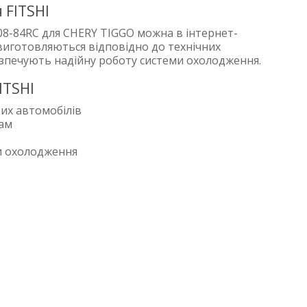
 FITSHI
08-84RC для CHERY TIGGO можна в інтернет-
 виготовляються відповідно до технічних
езпечують надійну роботу системи охолодження.
ITSHI
их автомобілів
рам
и охолодження