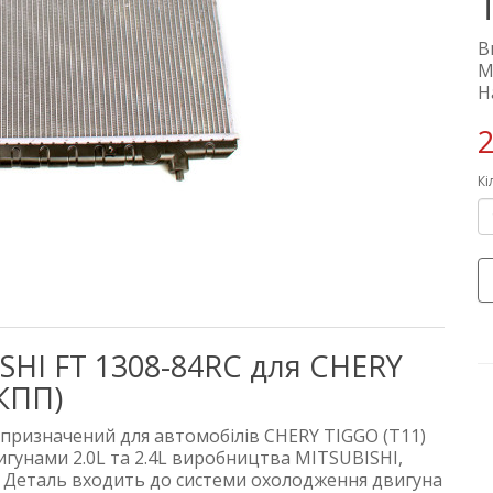
В
М
Н
2
Кі
SHI FT 1308-84RC для CHERY
МКПП)
 призначений для автомобілів CHERY TIGGO (T11)
игунами 2.0L та 2.4L виробництва MITSUBISHI,
 Деталь входить до системи охолодження двигуна