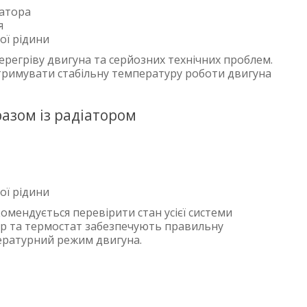
іатора
я
ої рідини
регріву двигуна та серйозних технічних проблем.
тримувати стабільну температуру роботи двигуна
азом із радіатором
ї рідини
омендується перевірити стан усієї системи
ор та термостат забезпечують правильну
ературний режим двигуна.