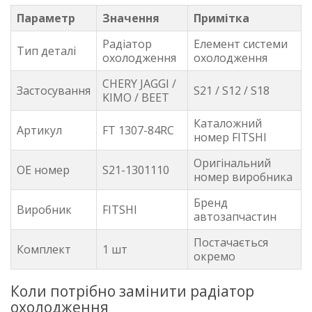
Параметр
Значення
Примітка
Радіатор
Елемент системи
Тип деталі
охолодження
охолодження
CHERY JAGGI /
Застосування
S21 / S12 / S18
KIMO / BEET
Каталожний
Артикул
FT 1307-84RC
номер FITSHI
Оригінальний
OE номер
S21-1301110
номер виробника
Бренд
Виробник
FITSHI
автозапчастин
Постачається
Комплект
1 шт
окремо
Коли потрібно замінити радіатор
охолодження