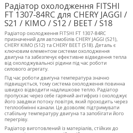
Радіатор охолодження FITSHI
FT 1307-84RC для CHERY JAGGI /
S21 / KIMO / S12 / BEET / S18
Радіатор охолодження FITSHI FT 1307-84RC
призначений для автомобілів CHERY JAGGI (S21),
CHERY KIMO (S12) та CHERY BEET (S18). Деталь є
ключовим елементом системи охолодження
двигуна та забезпечує ефективне відведення тепла
від охолоджувальної рідини під час роботи
силового агрегату.
Під час роботи двигуна температура значно
підвищується, тому система охолодження повинна
швидко відводити надлишкове тепло. Радіатор
пропускає через себе гарячий антифриз і охолоджує
його завдяки потоку повітря, який проходить через
теплообмінні канали. Це дозволяє підтримувати
стабільну температуру двигуна та запобігати його
перегріву.
Радіатор виготовлений із матеріалів, стійких до