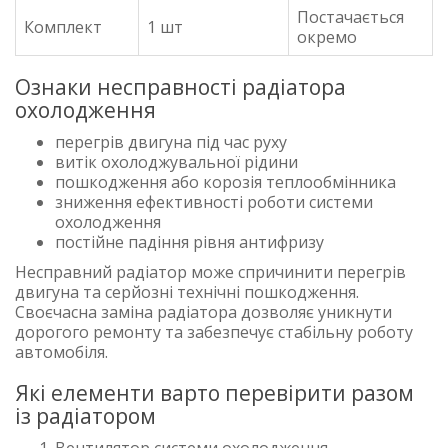
Постачається
Комплект
1 шт
окремо
Ознаки несправності радіатора
охолодження
перегрів двигуна під час руху
витік охолоджувальної рідини
пошкодження або корозія теплообмінника
зниження ефективності роботи системи
охолодження
постійне падіння рівня антифризу
Несправний радіатор може спричинити перегрів
двигуна та серйозні технічні пошкодження.
Своєчасна заміна радіатора дозволяє уникнути
дорогого ремонту та забезпечує стабільну роботу
автомобіля.
Які елементи варто перевірити разом
із радіатором
Вентилятор системи охолодження