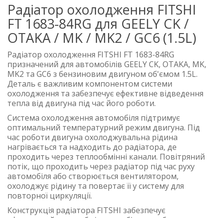
Радіатор охолодження FITSHI
FT 1683-84RG для GEELY CK /
OTAKA / MK / MK2 / GC6 (1.5L)
Радіатор охолодження FITSHI FT 1683-84RG
призначений для автомобілів GEELY CK, OTAKA, MK,
MK2 та GC6 з бензиновим двигуном об'ємом 1.5L.
Деталь є важливим компонентом системи
охолодження та забезпечує ефективне відведення
тепла від двигуна під час його роботи.
Система охолодження автомобіля підтримує
оптимальний температурний режим двигуна. Під
час роботи двигуна охолоджувальна рідина
нагрівається та надходить до радіатора, де
проходить через теплообмінні канали. Повітряний
потік, що проходить через радіатор під час руху
автомобіля або створюється вентилятором,
охолоджує рідину та повертає її у систему для
повторної циркуляції.
Конструкція радіатора FITSHI забезпечує