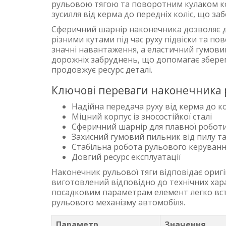
рульовою тягою та поворотним кулаком ко
зусилля від керма до передніх коліс, що за
Сферичний шарнір наконечника дозволяє 
різними кутами під час руху підвіски та п
значні навантаження, а еластичний гумови
дорожніх забруднень, що допомагає зберег
продовжує ресурс деталі.
Ключові переваги наконечника р
Надійна передача руху від керма до ко
Міцний корпус із зносостійкої сталі
Сферичний шарнір для плавної робот
Захисний гумовий пильник від пилу т
Стабільна робота рульового керуван
Довгий ресурс експлуатації
Наконечник рульової тяги відповідає ориг
виготовлений відповідно до технічних хар
посадковим параметрам елемент легко вста
рульового механізму автомобіля.
Параметр
Значення