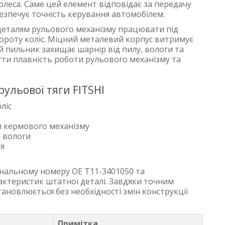
леса. Саме цей елемент відповідає за передачу
безпечує точність керування автомобілем.
деталям рульового механізму працювати під
овороту коліс. Міцний металевий корпус витримує
й пильник захищає шарнір від пилу, вологи та
ти плавність роботи рульового механізму та
ульової тяги FITSHI
ліс
и кермового механізму
а вологи
ня
інальному номеру OE T11-3401050 та
актеристик штатної деталі. Завдяки точним
новлюється без необхідності змін конструкції
Примітка