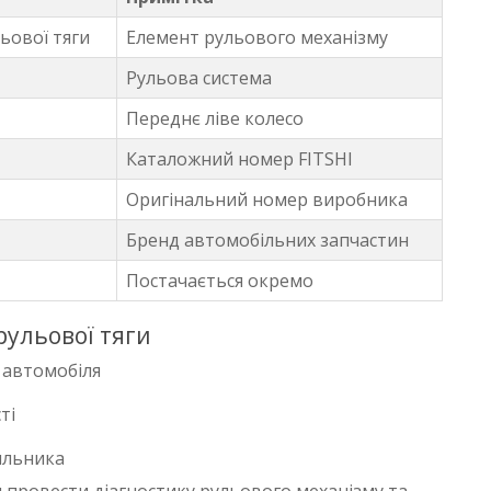
ьової тяги
Елемент рульового механізму
Рульова система
Переднє ліве колесо
Каталожний номер FITSHI
Оригінальний номер виробника
Бренд автомобільних запчастин
Постачається окремо
ульової тяги
і автомобіля
ті
ильника