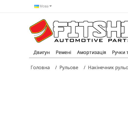
Мова
Двигун
Ремені
Амортизація
Ручки 
Головна
Рульове
Накінечник рульо