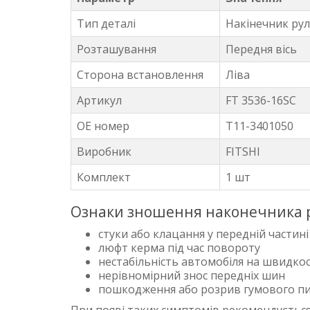
Тип деталі
Накінечник рул
Розташування
Передня вісь
Сторона встановлення
Ліва
Артикул
FT 3536-16SC
OE номер
T11-3401050
Виробник
FITSHI
Комплект
1 шт
Ознаки зношення наконечника р
стуки або клацання у передній частин
люфт керма під час повороту
нестабільність автомобіля на швидкос
нерівномірний знос передніх шин
пошкодження або розрив гумового п