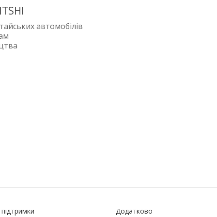
ITSHI
тайських автомобілів
рам
ицтва
 підтримки
Додатково