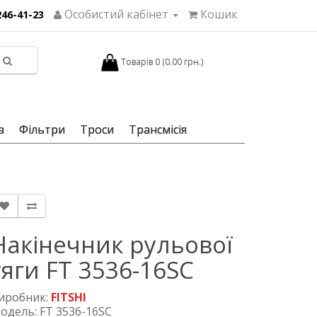
Особистий кабінет
Кошик
246-41-23
Товарів 0 (0.00 грн.)
а
Фільтри
Троси
Трансмісія
Накінечник рульової
тяги FT 3536-16SC
иробник:
FITSHI
одель: FT 3536-16SC