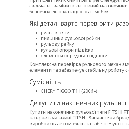
При появі таких симптомів рекомендується
своєчасно замінити зношений наконечник.
безпечну експлуатацію автомобіля.
Які деталі варто перевірити раз
рульові тяги
пильники рульової рейки
рульову рейку
кульові опори підвіски
елементи передньої підвіски
Комплексна перевірка рульового механізму
елементи та забезпечує стабільну роботу 
Сумісність
CHERY TIGGO T11 (2006–)
Де купити наконечник рульової т
Купити наконечник рульової тяги FITSHI F
інтернет-магазині FITSHI. Запчастини бре
виробників автомобілів та забезпечують н