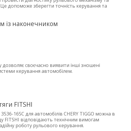
 провести діагностику рульового механізму та
 Це допоможе зберегти точність керування та
ом із наконечником
 дозволяє своєчасно виявити інші зношені
системи керування автомобілем.
яги FITSHI
T 3536-16SC для автомобілів CHERY TIGGO можна в
нду FITSHI відповідають технічним вимогам
адійну роботу рульового керування.