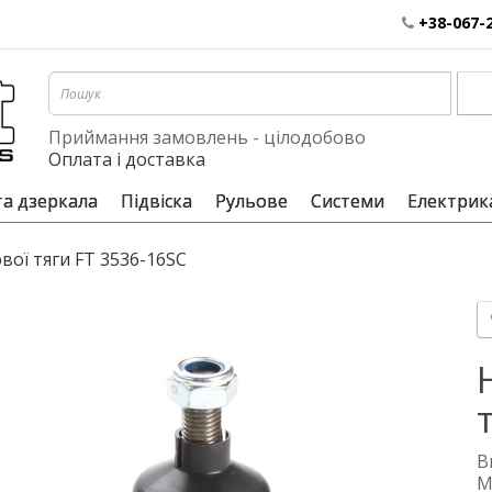
+38-067-
Приймання замовлень - цілодобово
Оплата і доставка
та дзеркала
Підвіска
Рульове
Системи
Електрик
вої тяги FT 3536-16SC
В
М