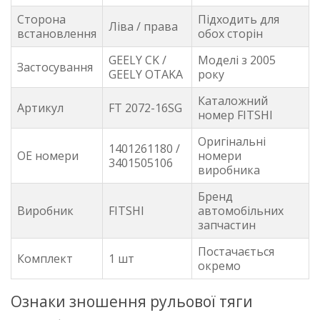
Сторона
Підходить для
Ліва / права
встановлення
обох сторін
GEELY CK /
Моделі з 2005
Застосування
GEELY OTAKA
року
Каталожний
Артикул
FT 2072-16SG
номер FITSHI
Оригінальні
1401261180 /
OE номери
номери
3401505106
виробника
Бренд
Виробник
FITSHI
автомобільних
запчастин
Постачається
Комплект
1 шт
окремо
Ознаки зношення рульової тяги