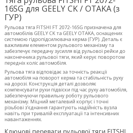
16SG для GEELY CK / OTAKA (з
ГУР)
Рульова тяга FITSHI FT 2072-16SG призначена для
автомобілів GEELY CK та GEELY OTAKA, оснащених
системою гідропідсилювача керма (ГУР). Деталь є
важливим елементом рульового механізму та
забезпечує передачу зусилля від рульової рейки до
наконечника рульової тяги, який керує поворотом
передніх коліс автомобіля.
Рульова тяга відповідає за точність реакції
автомобіля на поворот керма та стабільність руху
на дорозі. Конструкція деталі дозволяє
компенсувати рухи підвіски під час руху автомобіля,
забезпечуючи правильну роботу рульового
механізму. Міцний металевий корпус і точні
різьбові з’єднання гарантують надійність вузла
навіть при тривалій експлуатації та інтенсивних
навантаженнях.
Ключові переваги рульової тяги FITSHI