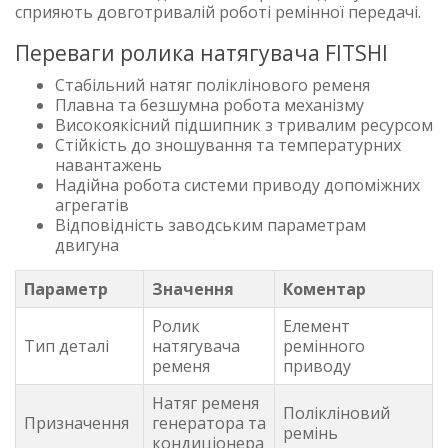
сприяють довготривалій роботі ремінної передачі.
Переваги ролика натягувача FITSHI
Стабільний натяг поліклінового ременя
Плавна та безшумна робота механізму
Високоякісний підшипник з тривалим ресурсом
Стійкість до зношування та температурних
навантажень
Надійна робота системи приводу допоміжних
агрегатів
Відповідність заводським параметрам
двигуна
Параметр
Значення
Коментар
Ролик
Елемент
Тип деталі
натягувача
ремінного
ременя
приводу
Натяг ременя
Полікліновий
Призначення
генератора та
ремінь
кондиціонера