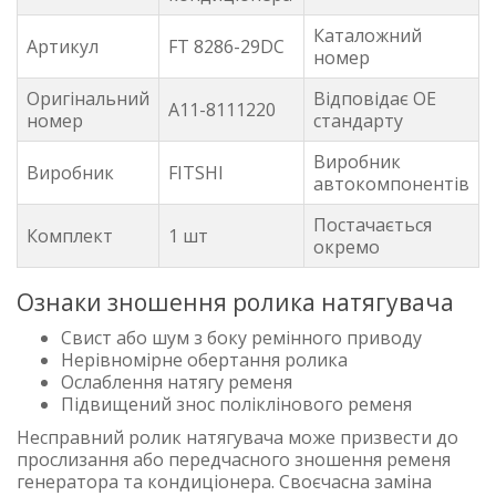
Каталожний
Артикул
FT 8286-29DC
номер
Оригінальний
Відповідає OE
A11-8111220
номер
стандарту
Виробник
Виробник
FITSHI
автокомпонентів
Постачається
Комплект
1 шт
окремо
Ознаки зношення ролика натягувача
Свист або шум з боку ремінного приводу
Нерівномірне обертання ролика
Ослаблення натягу ременя
Підвищений знос поліклінового ременя
Несправний ролик натягувача може призвести до
прослизання або передчасного зношення ременя
генератора та кондиціонера. Своєчасна заміна