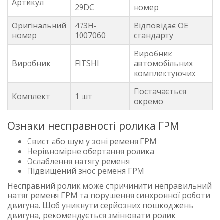
Артикул
29DC
номер
Оригінальний
473H-
Відповідає OE
номер
1007060
стандарту
Виробник
Виробник
FITSHI
автомобільних
комплектуючих
Постачається
Комплект
1 шт
окремо
Ознаки несправності ролика ГРМ
Свист або шум у зоні ременя ГРМ
Нерівномірне обертання ролика
Ослаблення натягу ременя
Підвищений знос ременя ГРМ
Несправний ролик може спричинити неправильний
натяг ременя ГРМ та порушення синхронної роботи
двигуна. Щоб уникнути серйозних пошкоджень
двигуна, рекомендується змінювати ролик