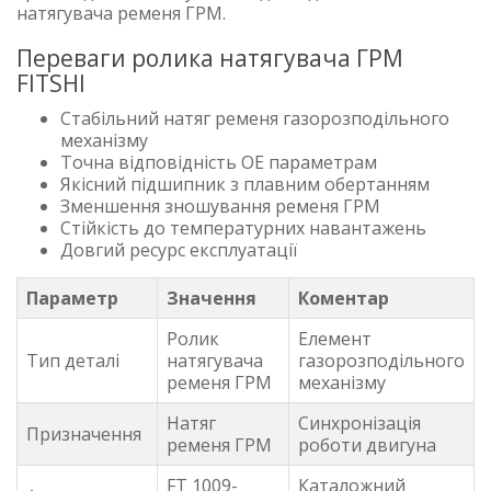
натягувача ременя ГРМ.
Переваги ролика натягувача ГРМ
FITSHI
Стабільний натяг ременя газорозподільного
механізму
Точна відповідність OE параметрам
Якісний підшипник з плавним обертанням
Зменшення зношування ременя ГРМ
Стійкість до температурних навантажень
Довгий ресурс експлуатації
Параметр
Значення
Коментар
Ролик
Елемент
Тип деталі
натягувача
газорозподільного
ременя ГРМ
механізму
Натяг
Синхронізація
Призначення
ременя ГРМ
роботи двигуна
FT 1009-
Каталожний