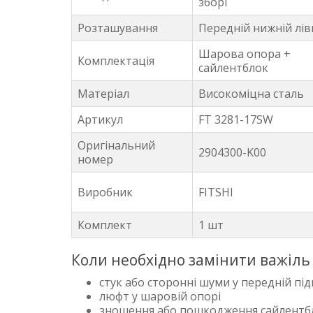
зборі
Розташування
Передній нижній лів
Шарова опора +
Комплектація
сайлентблок
Матеріал
Високоміцна сталь
Артикул
FT 3281-17SW
Оригінальний
2904300-K00
номер
Виробник
FITSHI
Комплект
1 шт
Коли необхідно замінити важіль 
стук або сторонні шуми у передній під
люфт у шаровій опорі
зношення або пошкодження сайлентб