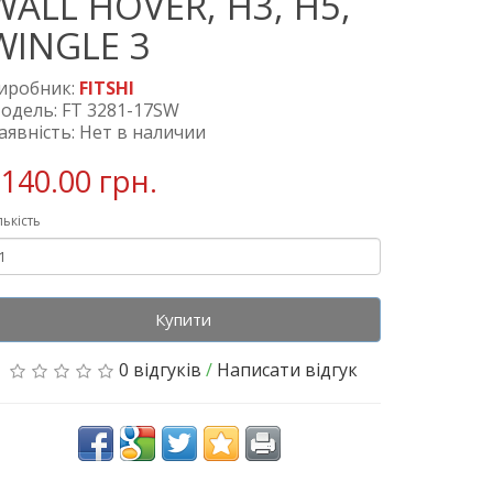
WALL HOVER, H3, H5,
WINGLE 3
иробник:
FITSHI
одель: FT 3281-17SW
аявність: Нет в наличии
140.00 грн.
лькість
Купити
0 відгуків
/
Написати відгук