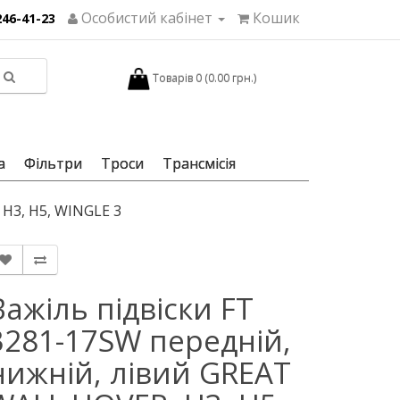
Особистий кабінет
Кошик
246-41-23
Товарів 0 (0.00 грн.)
а
Фільтри
Троси
Трансмісія
 H3, H5, WINGLE 3
Важіль підвіски FT
3281-17SW передній,
нижній, лівий GREAT