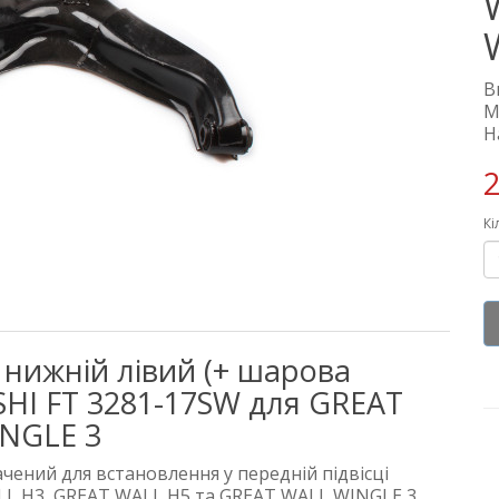
В
М
Н
2
Кі
 нижній лівий (+ шарова
TSHI FT 3281-17SW для GREAT
INGLE 3
ачений для встановлення у передній підвісці
L H3, GREAT WALL H5 та GREAT WALL WINGLE 3.