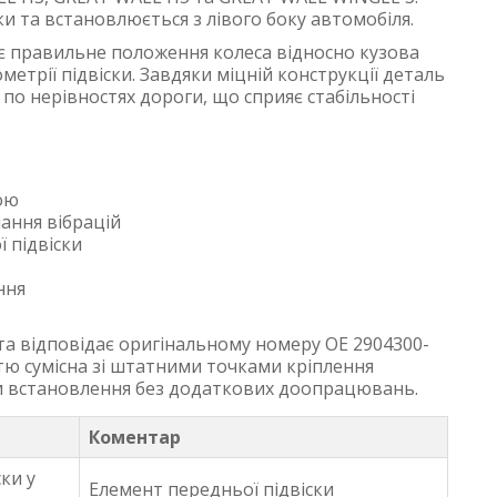
и та встановлюється з лівого боку автомобіля.
ує правильне положення колеса відносно кузова
метрії підвіски. Завдяки міцній конструкції деталь
 по нерівностях дороги, що сприяє стабільності
ою
ання вібрацій
 підвіски
ння
та відповідає оригінальному номеру OE 2904300-
тю сумісна зі штатними точками кріплення
ти встановлення без додаткових доопрацювань.
Коментар
ки у
Елемент передньої підвіски