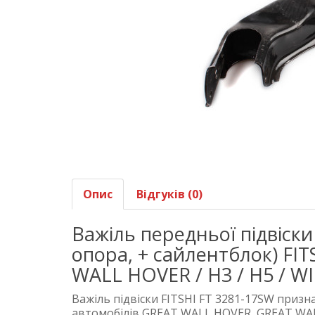
Опис
Відгуків (0)
Важіль передньої підвіски
опора, + сайлентблок) FI
WALL HOVER / H3 / H5 / W
Важіль підвіски FITSHI FT 3281-17SW призн
автомобілів GREAT WALL HOVER, GREAT WAL