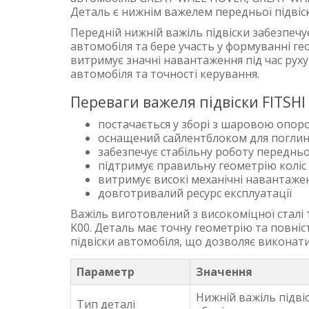
Деталь є нижнім важелем передньої підвіск
Передній нижній важіль підвіски забезпеч
автомобіля та бере участь у формуванні гео
витримує значні навантаження під час руху
автомобіля та точності керування.
Переваги важеля підвіски FITSHI
постачається у зборі з шаровою опор
оснащений сайлентблоком для поглин
забезпечує стабільну роботу передньої
підтримує правильну геометрію коліс
витримує високі механічні навантаже
довготривалий ресурс експлуатації
Важіль виготовлений з високоміцної сталі 
K00. Деталь має точну геометрію та повніс
підвіски автомобіля, що дозволяє викона
Параметр
Значення
Нижній важіль підвіс
Тип деталі