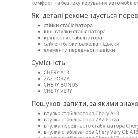
комфорт та безпеку керування автомобіле
Які деталі рекомендується перев
стійки стабілізатора
інші втулки стабілізатора
кріплення стабілізатора
сайлентблоки важелів підвіски
елементи передньої підвіски
Сумісність
CHERY A13
ZAZ FORZA
CHERY BONUS
CHERY VERY
Пошукові запити, за якими знах
втулка стабілізатора Chery A13
втулка стабілізатора ZAZ Forza
втулка переднього стабілізатора Cher
втулка стабілізатора Chery Very OE A1