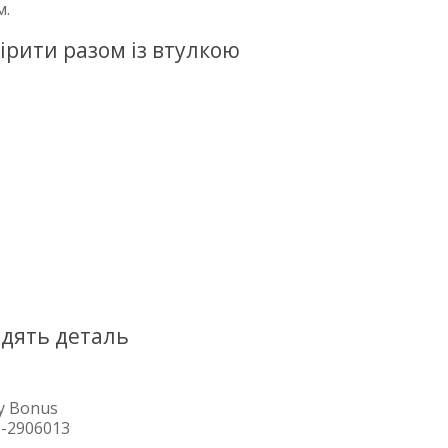
м.
ірити разом із втулкою
одять деталь
y Bonus
3-2906013