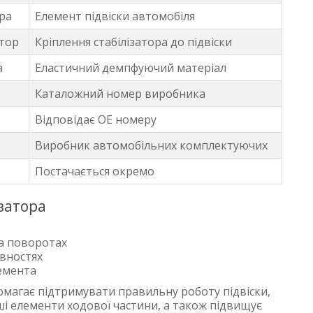
ора
Елемент підвіски автомобіля
атор
Кріплення стабілізатора до підвіски
а
Еластичний демпфуючий матеріал
Каталожний номер виробника
Відповідає OE номеру
Виробник автомобільних комплектуючих
Постачається окремо
затора
на поворотах
івностях
емента
омагає підтримувати правильну роботу підвіски,
ші елементи ходової частини, а також підвищує