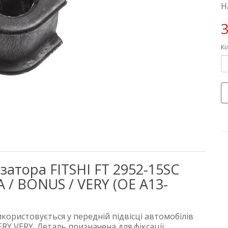
Н
3
Кі
затора FITSHI FT 2952-15SC
 / BONUS / VERY (OE A13-
икористовується у передній підвісці автомобілів
RY VERY. Деталь призначена для фіксації