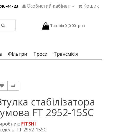
Особистий кабінет
Кошик
246-41-23
Товарів 0 (0.00 грн.)
а
Фільтри
Троси
Трансмісія
Втулка стабілізатора
гумова FT 2952-15SC
иробник:
FITSHI
одель: FT 2952-15SC