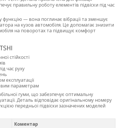
зпечує правильну роботу елементів підвіски під час
 функцію — вона поглинає вібрації та зменшує
затора на кузов автомобіля. Це допомагає знизити
омобіля на поворотах та підвищує комфорт
ITSHI
ної стійкості
мів
ід час руху
ень
ом експлуатації
ковим параметрам
обільної гуми, що забезпечує оптимальну
луатації. Деталь відповідає оригінальному номеру
рукцією передньої підвіски зазначених моделей
Коментар