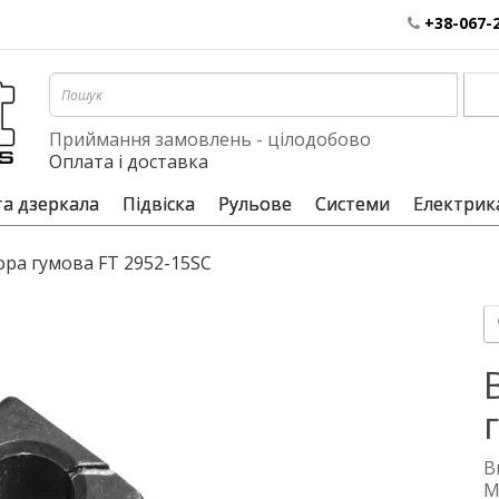
+38-067-
Приймання замовлень - цілодобово
Оплата і доставка
та дзеркала
Підвіска
Рульове
Системи
Електрик
ора гумова FT 2952-15SC
В
М