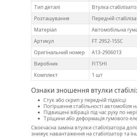
Тип деталі
Втулка стабілізат
Розташування
Передній стабіліз
Матеріал
Автомобільна гум
Артикул
FT 2952-15SC
Оригінальний номер
A13-2906013
Виробник
FITSHI
Комплект
1 шт
Ознаки зношення втулки стабілі
Стук або скрип у передній підвісці
Погіршення стабільності автомобіля 
Підвищені вібрації під час руху по нер
Тріщини або деформація гумового ел
Своєчасна заміна втулки стабілізатора доп
знижує навантаження на стабілізатор та ін