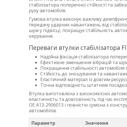
стабілізатора поперечної стійкості та забе
руху автомобіля.
Гумова втулка виконує важливу демпфуючу
передачу ударних навантажень від стабілі
шум у підвісці, покращує стабільність авт
керування.
Переваги втулки стабілізатора F
Надійна фіксація стабілізатора попереч
Ефективне зменшення вібрацій та шу
Покращення стабільності автомобіля п
Стійкість до зношування та навантаж
Еластичний матеріал із довгим ресурс
Точна відповідність штатним посад
Втулка виготовлена з високоякісної автом
еластичність та довговічність під час експ
OE A13-2906013 і повністю сумісна з конст
автомобілів.
Параметр
Значення