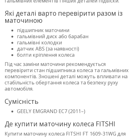
гальмівних елементів і інших деталей підвіски.
Які деталі варто перевірити разом із
маточиною
підшипник маточини
гальмівний диск або барабан
гальмівні колодки
датчик ABS (за наявності)
болти кріплення колеса
Під час заміни маточини рекомендується
перевірити стан підшипника колеса та гальмівних
компонентів. Зношені деталі можуть впливати на
стабільність обертання колеса та безпеку руху
автомобіля.
Сумісність
GEELY EMGRAND EC7 (2011–)
Де купити маточину колеса FITSHI
Купити маточину колеса FITSHI FT 1609-31WG для