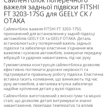
важеля задньої підвіски FITSHI
FT 3203-17SG для GEELY CK /
OTAKA
Сайлентблок важеля FITSHI FT 3203-17SG
призначений для встановлення у задній підвісці
автомобілів GEELY CK та GEELY OTAKA. Деталь
встановлюється у поперечний важіль задньої
підвіски та забезпечує еластичне з'єднання між
важелем і кузовом автомобіля, знижуючи передачу
вібрацій та ударних навантажень під час руху.
Гумометалева конструкція сайлентблока дозволяє
ефективно поглинати дорожні нерівності та
підтримувати правильну роботу підвіски. Еластична
вставка гасить коливання, що виникають під час
руху автомобіля, а металева втулка забезпечує
надійне кріплення деталі у вузлі підвіски.
Сайлентблок виготовлений з якісної гуми та міцної
сталі, що дозволяє деталі витримувати значні
навантаження, перепади температур та вплив