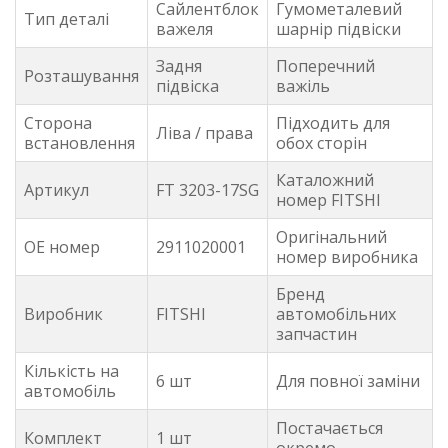
Сайлентблок
Гумометалевий
Тип деталі
важеля
шарнір підвіски
Задня
Поперечний
Розташування
підвіска
важіль
Сторона
Підходить для
Ліва / права
встановлення
обох сторін
Каталожний
Артикул
FT 3203-17SG
номер FITSHI
Оригінальний
OE номер
2911020001
номер виробника
Бренд
Виробник
FITSHI
автомобільних
запчастин
Кількість на
6 шт
Для повної заміни
автомобіль
Постачається
Комплект
1 шт
окремо