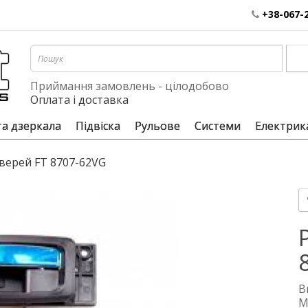
+38-067-
Приймання замовлень - цілодобово
Оплата і доставка
та дзеркала
Підвіска
Рульове
Системи
Електрик
верей FT 8707-62VG
В
М