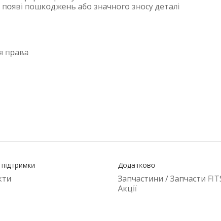
 появі пошкоджень або значного зносу деталі
я права
 підтримки
Додатково
кти
Запчастини / Запчасти FIT
Акції