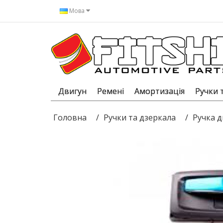
Мова
Двигун
Ремені
Амортизація
Ручки 
Головна
Ручки та дзеркала
Ручка д