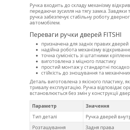
Ручка входить до складу механізму відкри
передаючи зусилля на тягу замка. Завдяки 
ручка забезпечує стабільну роботу дверно
автомобілем.
Переваги ручки дверей FITSHI
призначена для задніх правих дверей
надійна робота механізму відкриванн
точна сумісність зі штатними кріплен
виготовлена з міцного пластику
простий монтаж у стандартні посадков
стійкість до зношування та механічн
Деталь виготовлена з якісного пластику, 
тривалу експлуатацію. Ручка відповідає ор
встановлюється без змін у конструкції две
Параметр
Значення
Тип деталі
Ручка дверей внут
Розташування
Задня права