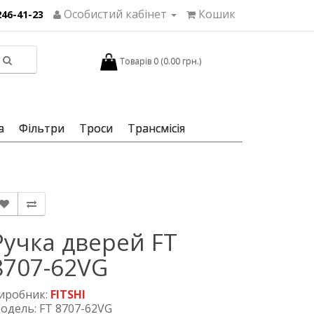
Особистий кабінет
Кошик
246-41-23
Товарів 0 (0.00 грн.)
а
Фільтри
Троси
Трансмісія
Ручка дверей FT
8707-62VG
иробник:
FITSHI
одель: FT 8707-62VG