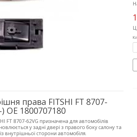
Н
1
Ц
Кі
ішня права FITSHI FT 8707-
–) OE 1800707180
HI FT 8707-62VG призначена для автомобілів
новлюється у задні двері з правого боку салону та
із внутрішньої сторони автомобіля.