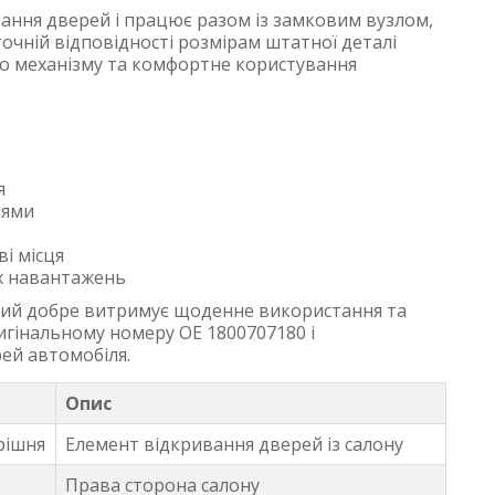
вання дверей і працює разом із замковим вузлом,
точній відповідності розмірам штатної деталі
го механізму та комфортне користування
я
нями
і місця
их навантажень
який добре витримує щоденне використання та
игінальному номеру OE 1800707180 і
рей автомобіля.
Опис
рішня
Елемент відкривання дверей із салону
Права сторона салону