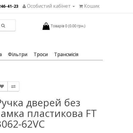
Особистий кабінет
Кошик
246-41-23
Товарів 0 (0.00 грн.)
а
Фільтри
Троси
Трансмісія
Ручка дверей без
замка пластикова FT
3062-62VC