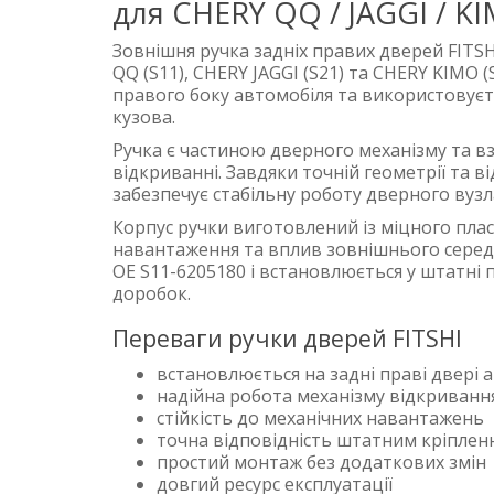
для CHERY QQ / JAGGI / K
Зовнішня ручка задніх правих дверей FITS
QQ (S11), CHERY JAGGI (S21) та CHERY KIMO (
правого боку автомобіля та використовуєт
кузова.
Ручка є частиною дверного механізму та в
відкриванні. Завдяки точній геометрії та
забезпечує стабільну роботу дверного вуз
Корпус ручки виготовлений із міцного пла
навантаження та вплив зовнішнього серед
OE S11-6205180 і встановлюється у штатні 
доробок.
Переваги ручки дверей FITSHI
встановлюється на задні праві двері 
надійна робота механізму відкриванн
стійкість до механічних навантажень
точна відповідність штатним кріплен
простий монтаж без додаткових змін
довгий ресурс експлуатації