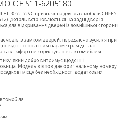
IMO OE S11-6205180
HI FT 3062-62VC призначена для автомобілів CHERY
S12). Деталь встановлюється на задні двері з
ься для відкривання дверей із зовнішньої сторони
заємодіє із замком дверей, передаючи зусилля при
 відповідності штатним параметрам деталь
ла та комфортне користування автомобілем.
стику, який добре витримує щоденні
овища. Модель відповідає оригінальному номеру
посадкові місця без необхідності додаткових
автомобіля
я
ням