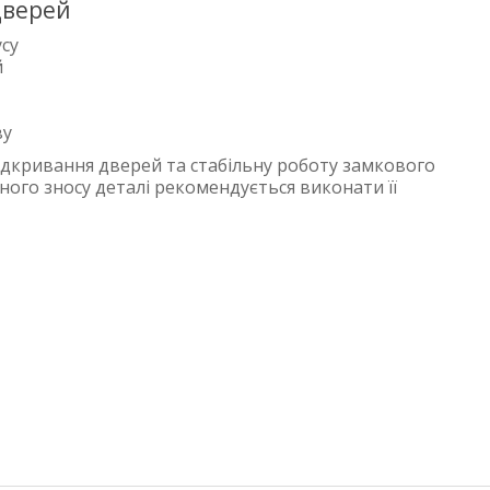
дверей
су
й
ву
ідкривання дверей та стабільну роботу замкового
ного зносу деталі рекомендується виконати її