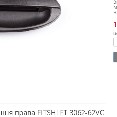
В
М
Н
1
Кі
шня права FITSHI FT 3062-62VC