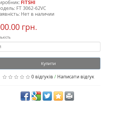
иробник:
FITSHI
одель: FT 3062-62VC
аявність: Нет в наличии
00.00 грн.
лькість
Купити
0 відгуків
/
Написати відгук