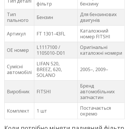
Тип деталі
фільтр
бензину
Тип
Для бензинових
Бензин
пального
двигунів
Каталожний
Артикул
FT 1301-43FL
номер FITSHI
L1117100 /
Оригінальні
OE номер
1105010-D01
каталожні номери
LIFAN 520,
Сумісні
BREEZ, 620,
2005–, 2009–
автомобілі
SOLANO
Бренд
Виробник
FITSHI
автомобільних
запчастин
Постачається
Комплект
1 шт
окремо
Коли потрібно міняти паливний фільтр