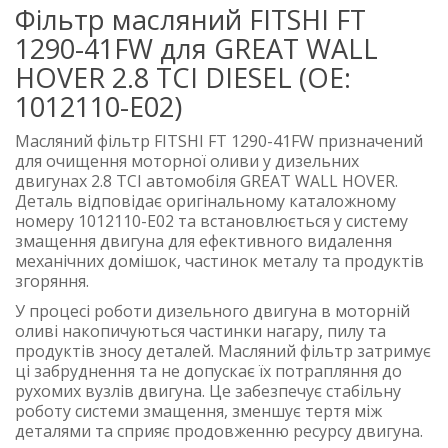
Фільтр масляний FITSHI FT
1290-41FW для GREAT WALL
HOVER 2.8 TCI DIESEL (OE:
1012110-E02)
Масляний фільтр FITSHI FT 1290-41FW призначений
для очищення моторної оливи у дизельних
двигунах 2.8 TCI автомобіля GREAT WALL HOVER.
Деталь відповідає оригінальному каталожному
номеру 1012110-E02 та встановлюється у систему
змащення двигуна для ефективного видалення
механічних домішок, частинок металу та продуктів
згоряння.
У процесі роботи дизельного двигуна в моторній
оливі накопичуються частинки нагару, пилу та
продуктів зносу деталей. Масляний фільтр затримує
ці забруднення та не допускає їх потрапляння до
рухомих вузлів двигуна. Це забезпечує стабільну
роботу системи змащення, зменшує тертя між
деталями та сприяє продовженню ресурсу двигуна.