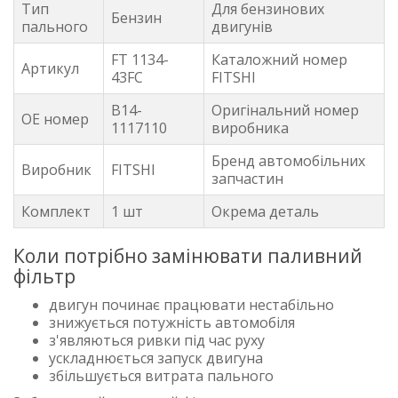
Тип
Для бензинових
Бензин
пального
двигунів
FT 1134-
Каталожний номер
Артикул
43FC
FITSHI
B14-
Оригінальний номер
OE номер
1117110
виробника
Бренд автомобільних
Виробник
FITSHI
запчастин
Комплект
1 шт
Окрема деталь
Коли потрібно замінювати паливний
фільтр
двигун починає працювати нестабільно
знижується потужність автомобіля
з'являються ривки під час руху
ускладнюється запуск двигуна
збільшується витрата пального