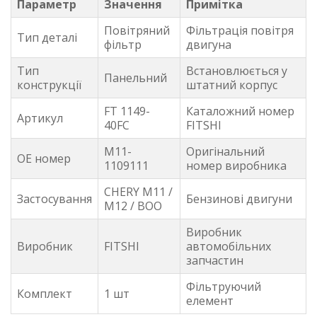
Параметр
Значення
Примітка
Повітряний
Фільтрація повітря
Тип деталі
фільтр
двигуна
Тип
Встановлюється у
Панельний
конструкції
штатний корпус
FT 1149-
Каталожний номер
Артикул
40FC
FITSHI
M11-
Оригінальний
OE номер
1109111
номер виробника
CHERY M11 /
Застосування
Бензинові двигуни
M12 / BOO
Виробник
Виробник
FITSHI
автомобільних
запчастин
Фільтруючий
Комплект
1 шт
елемент