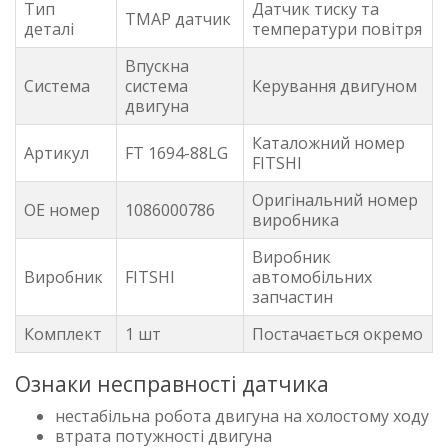
Тип
Датчик тиску та
TMAP датчик
деталі
температури повітря
Впускна
Система
система
Керування двигуном
двигуна
Каталожний номер
Артикул
FT 1694-88LG
FITSHI
Оригінальний номер
OE номер
1086000786
виробника
Виробник
Виробник
FITSHI
автомобільних
запчастин
Комплект
1 шт
Постачається окремо
Ознаки несправності датчика
нестабільна робота двигуна на холостому ходу
втрата потужності двигуна