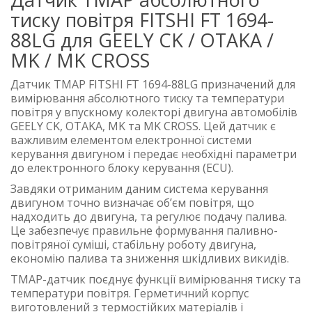
тиску повітря FITSHI FT 1694-
88LG для GEELY CK / OTAKA /
MK / MK CROSS
Датчик TMAP FITSHI FT 1694-88LG призначений для
вимірювання абсолютного тиску та температури
повітря у впускному колекторі двигуна автомобілів
GEELY CK, OTAKA, MK та MK CROSS. Цей датчик є
важливим елементом електронної системи
керування двигуном і передає необхідні параметри
до електронного блоку керування (ECU).
Завдяки отриманим даним система керування
двигуном точно визначає об’єм повітря, що
надходить до двигуна, та регулює подачу палива.
Це забезпечує правильне формування паливно-
повітряної суміші, стабільну роботу двигуна,
економію палива та зниження шкідливих викидів.
TMAP-датчик поєднує функції вимірювання тиску та
температури повітря. Герметичний корпус
виготовлений з термостійких матеріалів і