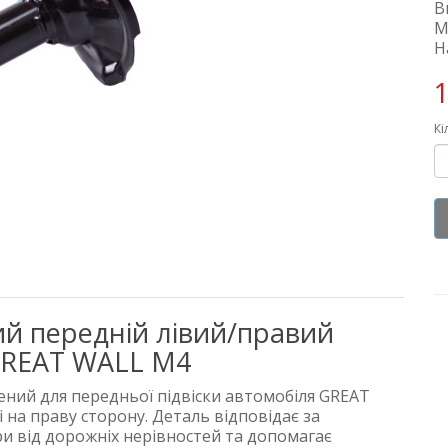
В
М
Н
1
Кі
й передній лівий/правий
 GREAT WALL M4
ний для передньої підвіски автомобіля GREAT
і на праву сторону. Деталь відповідає за
ари від дорожніх нерівностей та допомагає