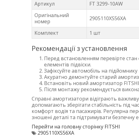
Артикул
FT 3299-10AW
Оригінальний
2905110XS56XA
номер
Комплект
1 шт
Рекомендації з установлення
Перед встановленням перевірте стан 
елементів підвіски.
Зафіксуйте автомобіль на підйомнику 
Акуратно демонтуйте старий амортиза
Встановіть новий амортизатор FITSHI т
Після монтажу рекомендується виконат
Справні амортизатори відіграють важливу 
допомагають зберігати стабільність під ча
комфорт водія та пасажирів. Регулярна пер
зношені деталі та підтримувати безпечну 
Перейти на головну сторінку FITSHI
2905110XS56XA