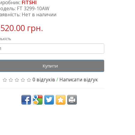
иробник:
FITSHI
одель: FT 3299-10AW
аявність: Нет в наличии
520.00 грн.
лькість
Купити
0 відгуків
/
Написати відгук