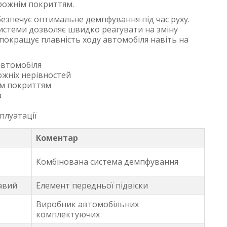
орожнім покриттям.
езпечує оптимальне демпфування під час руху.
системи дозволяє швидко реагувати на зміну
 покращує плавність ходу автомобіля навіть на
автомобіля
ожніх нерівностей
ім покриттям
а
плуатації
Коментар
Комбінована система демпфування
равий
Елемент передньої підвіски
Виробник автомобільних
комплектуючих