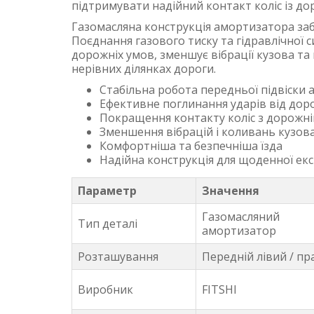
підтримувати надійний контакт коліс із д
Газомасляна конструкція амортизатора заб
Поєднання газового тиску та гідравлічної 
дорожніх умов, зменшує вібрації кузова та
нерівних ділянках дороги.
Стабільна робота передньої підвіски 
Ефективне поглинання ударів від дор
Покращення контакту коліс з дорожн
Зменшення вібрацій і коливань кузов
Комфортніша та безпечніша їзда
Надійна конструкція для щоденної екс
Параметр
Значення
Газомасляний
Тип деталі
амортизатор
Розташування
Передній лівий / п
Виробник
FITSHI