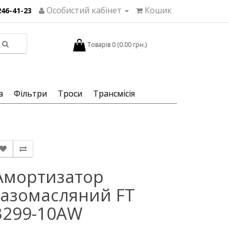
Особистий кабінет
Кошик
246-41-23
Товарів 0 (0.00 грн.)
а
Фільтри
Троси
Трансмісія
Амортизатор
газомасляний FT
3299-10AW