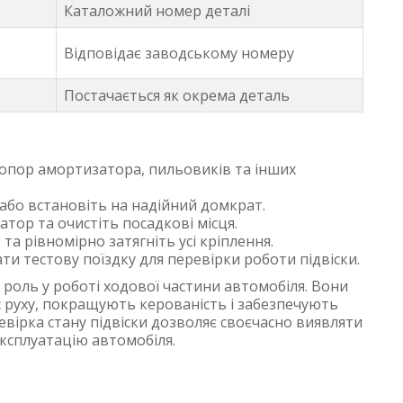
Каталожний номер деталі
Відповідає заводському номеру
Постачається як окрема деталь
опор амортизатора, пильовиків та інших
або встановіть на надійний домкрат.
тор та очистіть посадкові місця.
а рівномірно затягніть усі кріплення.
и тестову поїздку для перевірки роботи підвіски.
роль у роботі ходової частини автомобіля. Вони
с руху, покращують керованість і забезпечують
евірка стану підвіски дозволяє своєчасно виявляти
експлуатацію автомобіля.