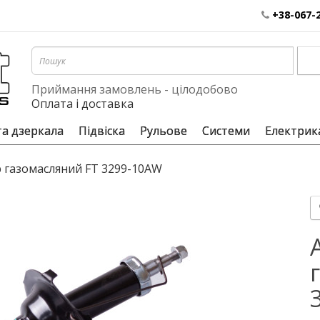
+38-067-
Приймання замовлень - цілодобово
Оплата і доставка
та дзеркала
Підвіска
Рульове
Системи
Електрик
 газомасляний FT 3299-10AW