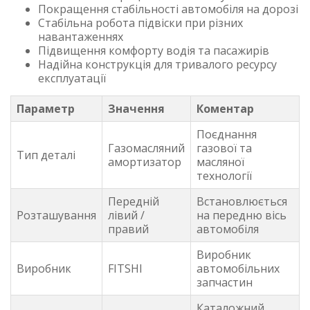
Покращення стабільності автомобіля на дорозі
Стабільна робота підвіски при різних
навантаженнях
Підвищення комфорту водія та пасажирів
Надійна конструкція для тривалого ресурсу
експлуатації
Параметр
Значення
Коментар
Поєднання
Газомасляний
газової та
Тип деталі
амортизатор
масляної
технології
Передній
Встановлюється
Розташування
лівий /
на передню вісь
правий
автомобіля
Виробник
Виробник
FITSHI
автомобільних
запчастин
Каталожний