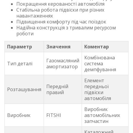
Покращення керованості автомобіля
Стабільна робота підвіски при різних
навантаженнях
Підвищення комфорту під час поїздок
Надійна конструкція з тривалим ресурсом
роботи
Параметр
Значення
Коментар
Комбінована
Газомасляний
Тип деталі
система
амортизатор
демпфування
Елемент
Передній
передньої
Розташування
правий
підвіски
автомобіля
Виробник
Виробник
FITSHI
автомобільних
запчастин
Каталожний