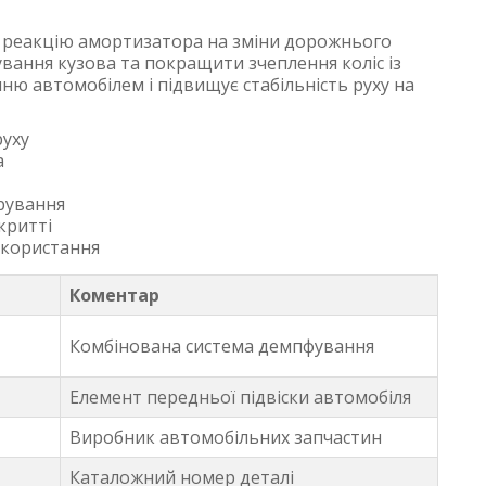
у реакцію амортизатора на зміни дорожнього
ання кузова та покращити зчеплення коліс із
ню автомобілем і підвищує стабільність руху на
руху
а
ерування
критті
икористання
Коментар
Комбінована система демпфування
Елемент передньої підвіски автомобіля
Виробник автомобільних запчастин
Каталожний номер деталі