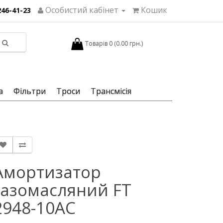
Особистий кабінет
Кошик
246-41-23
Товарів 0 (0.00 грн.)
а
Фільтри
Троси
Трансмісія
Амортизатор
газомасляний FT
2948-10AC