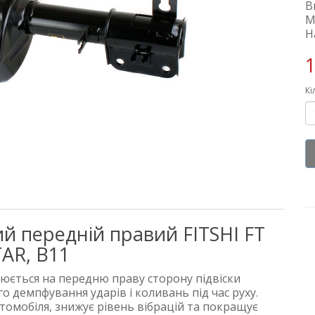
В
М
Н
1
Кі
й передній правий FITSHI FT
AR, B11
юється на передню праву сторону підвіски
 демпфування ударів і коливань під час руху.
втомобіля, знижує рівень вібрацій та покращує