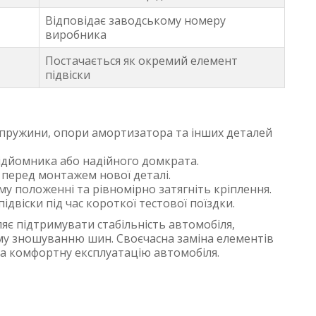
Відповідає заводському номеру
виробника
Постачається як окремий елемент
підвіски
 пружини, опори амортизатора та інших деталей
ідйомника або надійного домкрата.
я перед монтажем нової деталі.
у положенні та рівномірно затягніть кріплення.
ідвіски під час короткої тестової поїздки.
яє підтримувати стабільність автомобіля,
му зношуванню шин. Своєчасна заміна елементів
та комфортну експлуатацію автомобіля.