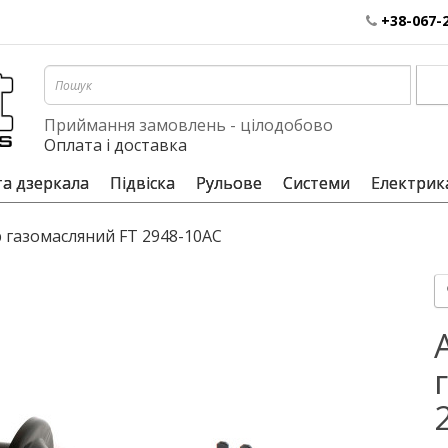
+38-067-
Приймання замовлень - цілодобово
Оплата і доставка
та дзеркала
Підвіска
Рульове
Системи
Електрик
 газомасляний FT 2948-10AC