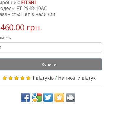
иробник:
FITSHI
одель: FT 2948-10AC
аявність: Нет в наличии
460.00 грн.
лькість
Купити
1 відгуків
/
Написати відгук