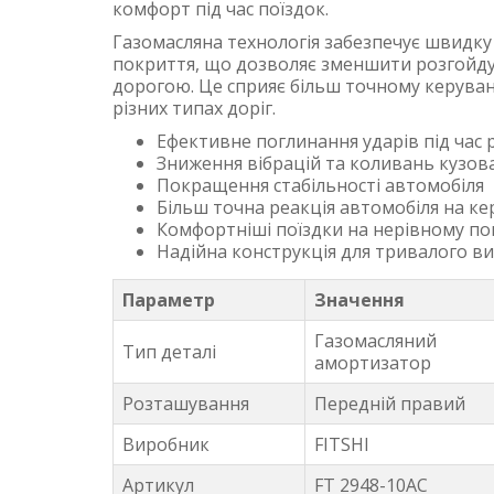
комфорт під час поїздок.
Газомасляна технологія забезпечує швидк
покриття, що дозволяє зменшити розгойдув
дорогою. Це сприяє більш точному керуван
різних типах доріг.
Ефективне поглинання ударів під час 
Зниження вібрацій та коливань кузов
Покращення стабільності автомобіля
Більш точна реакція автомобіля на к
Комфортніші поїздки на нерівному по
Надійна конструкція для тривалого в
Параметр
Значення
Газомасляний
Тип деталі
амортизатор
Розташування
Передній правий
Виробник
FITSHI
Артикул
FT 2948-10AC