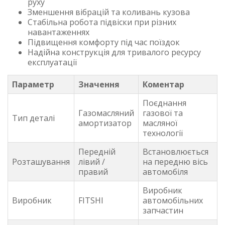
руху
Зменшення вібрацій та коливань кузова
Стабільна робота підвіски при різних
навантаженнях
Підвищення комфорту під час поїздок
Надійна конструкція для тривалого ресурсу
експлуатації
Параметр
Значення
Коментар
Поєднання
Газомасляний
газової та
Тип деталі
амортизатор
масляної
технології
Передній
Встановлюється
Розташування
лівий /
на передню вісь
правий
автомобіля
Виробник
Виробник
FITSHI
автомобільних
запчастин