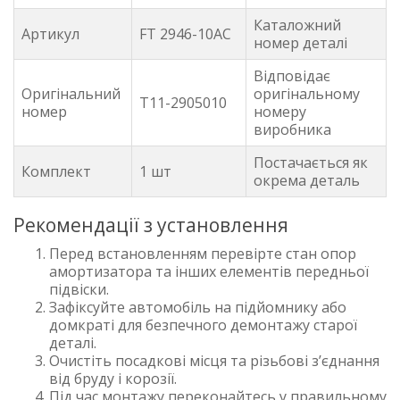
Каталожний
Артикул
FT 2946-10AC
номер деталі
Відповідає
Оригінальний
оригінальному
T11-2905010
номер
номеру
виробника
Постачається як
Комплект
1 шт
окрема деталь
Рекомендації з установлення
Перед встановленням перевірте стан опор
амортизатора та інших елементів передньої
підвіски.
Зафіксуйте автомобіль на підйомнику або
домкраті для безпечного демонтажу старої
деталі.
Очистіть посадкові місця та різьбові з’єднання
від бруду і корозії.
Під час монтажу переконайтесь у правильному