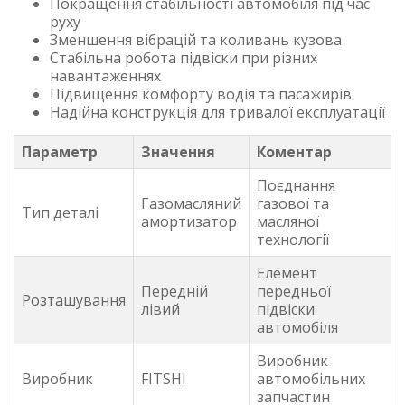
Покращення стабільності автомобіля під час
руху
Зменшення вібрацій та коливань кузова
Стабільна робота підвіски при різних
навантаженнях
Підвищення комфорту водія та пасажирів
Надійна конструкція для тривалої експлуатації
Параметр
Значення
Коментар
Поєднання
Газомасляний
газової та
Тип деталі
амортизатор
масляної
технології
Елемент
Передній
передньої
Розташування
лівий
підвіски
автомобіля
Виробник
Виробник
FITSHI
автомобільних
запчастин