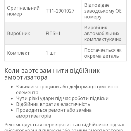
Відповідає
Оригінальний
T11-2901027
заводському OE
номер
номеру
Виробник
Виробник
FITSHI
автомобільних
комплектуючих
Постачається як
Комплект
1 шт
окрема деталь
Коли варто замінити відбійник
амортизатора
З’явилися тріщини або деформації гумового
елемента
Чути різкі удари під час роботи підвіски
Відбійник втратив еластичність
Проводиться ремонт або заміна
амортизаторів
Рекомендується перевіряти стан відбійників під час
обслуговування підвіски або заміни амортизаторів.