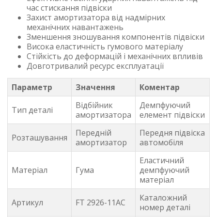
час стискання підвіски
Захист амортизатора від надмірних
механічних навантажень
Зменшення зношування компонентів підвіски
Висока еластичність гумового матеріалу
Стійкість до деформацій і механічних впливів
Довготривалий ресурс експлуатації
Параметр
Значення
Коментар
Відбійник
Демпфуючий
Тип деталі
амортизатора
елемент підвіски
Передній
Передня підвіска
Розташування
амортизатор
автомобіля
Еластичний
Матеріал
Гума
демпфуючий
матеріал
Каталожний
Артикул
FT 2926-11AC
номер деталі