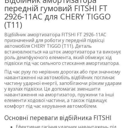
передній гумовий FITSHI FT
2926-11AC для CHERY TIGGO
(T11)
Відбійник амортизатора FITSHI FT 2926-11AC
призначений для роботи у передній підвісці
автомобіля CHERY TIGGO (T11). Деталь
встановлюється на шток амортизатора та виконує
роль демпфуючого елемента, який обмежує хід
підвіски під час сильного стискання амортизатора.
Під час руху по нерівних дорогах або при значному
навантаженні на автомобіль відбійник поглинає
частину ударної енергії, запобігаючи різким ударам
у вузлах підвіски. Це допомагає зменшити
навантаження на амортизатор, пружини та інші
елементи ходової частини, а також підвищує
комфорт під час керування автомобілем.
Основні переваги відбійника FITSHI
Ефективне гасіння ударних навантажень під